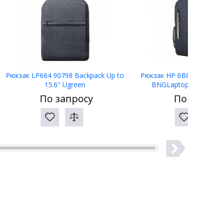
Рюкзак LP664 90798 Backpack Up to
Рюкзак HP 6B8U7AA Tra
15.6" Ugreen
BNGLaptop Bckpck 
По запросу
По запро