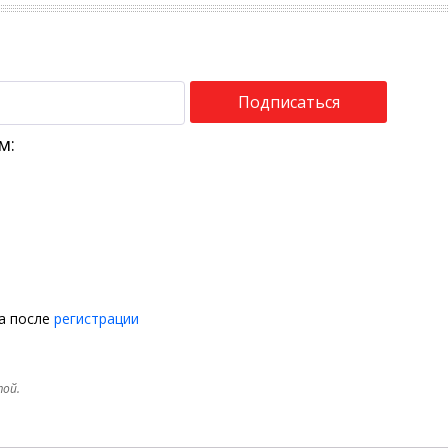
Подписаться
м:
на после
регистрации
той.