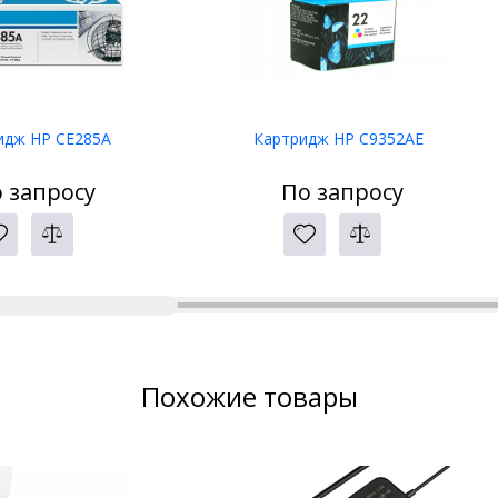
идж HP CE285A
Картридж HP C9352AE
 запросу
По запросу
Похожие товары