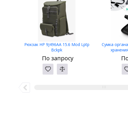
Рюкзак HP 9J496AA 15.6 Mod Lptp
Сумка органа
Bckpk
хранени
По запросу
По