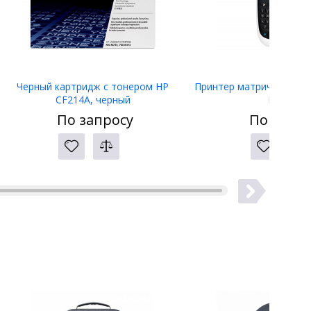
Черный картридж с тонером HP
Принтер матричный Eps
CF214A, черный
LW-400
По запросу
По запро