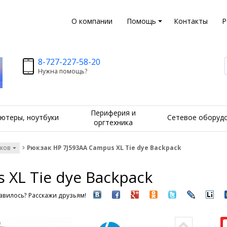
О компании
Помощь
Контакты
Р
8-727-227-58-20
Нужна помощь?
Периферия и
ютеры, ноутбуки
Сетевое оборуд
оргтехника
уков
Рюкзак HP 7J593AA Campus XL Tie dye Backpack
 XL Tie dye Backpack
вилось? Расскажи друзьям!