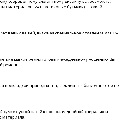
ому современному элегантному дизайну вы, возможно,
анных материалов (24 пластиковые бутылки) — какой
всех ваших вещей, включая специальное отделение для 16-
и легкие мягкие ремни готовы к ежедневному ношению. Вы
й ремень.
ой подкладкой приподнят над землей, чтобы компьютер не
й сумке с устойчивой к проколам двойной спиралью и
о материала.