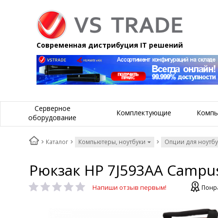
Современная дистрибуция IT решений
Серверное
Комплектующие
Компь
оборудование
Каталог
Компьютеры, ноутбуки
Опции для ноутб
Рюкзак HP 7J593AA Campus
Напиши отзыв первым!
Понра