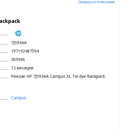
Свернуть описание
ackpack
7J593AA
197192487594
305996
12 месяцев
Рюкзак HP 7J593AA Campus XL Tie dye Backpack
Campus