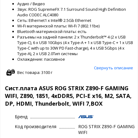
Аудио / Видео
Звук: ROG SupremeFX 7.1 Surround Sound High Definition
Audio CODEC ALC4080
Сеть: Ethernet1 x Intel® 2.5Gb Ethernet
Wi-Fi материнской платы: Wi-Fi 7 (802.11be)
Bluetooth материнской платы: есть
Разъемы на задней панели: 2 x Thunderbolt™ 4 (2 x USB
Type-C), 6 x USB 10Gbps (4 x Type-A + 1 x USB Type-C + 1 x USB
Type-C with up to 30W PD Fast-charge), 4 x USB 5Gbps (4 x
Type-A), 2 x USB 2.0Тип системы
Охлаждение: пассивное
Свернуть описание
Вес товара: 3100 г
Сист.плата ASUS ROG STRIX Z890-F GAMING
WIFI, Z890, 1851, 4xDDR5, PCI-E x16, M2, SATA,
DP, HDMI, Thunderbolt, WIFI 7,BOX
Бренд
Код производителя
ROG STRIX Z890-F GAMING
WIFI