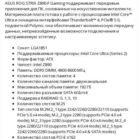
ASUS ROG STRIX Z890-F Gaming поддерживает передовые
приложения для ПК, основанные на искусственном интеллекте.
Материнская плата готова к работе с процессорами Intel Core™
Ultra и оснащена интерфейсами Thunderbolt™ 4, PCIe® 5.0,
подсветкой Polymo, она обеспечивает молниеносную передачу
данных, непревзойденные возможности подключения и
настраиваемую эстетику.
Сокет: LGA1851
Поддерживаемые процессоры: Intel Core Ultra (Series 2)
Форм-фактор: ATX
Чипсет: Intel Z890
Память: DDR5 DIMM, 4800-8600 МГц
Количество слотов памяти: 4
Количество каналов памяти: двухканальная
Максимальный объем памяти: 192 Гб
Количество разъемов SATA 6Gb/s4
Поддержка RAIDRAID: 0, 1, 5, 10
Количество слотов M.25
Тип слотов M.2M.2_1 type 2242/2260/2280/22110 (supports
PCIe 5.0 x4 mode), M.2_2 type 2280 (supports PCIe 4.0 x4
mode), M.2_3 type 2280 (supports PCIe 4.0 x4 mode), M.2_4
type 2280/22110 (supports PCIe 4.0 x4 mode), M.2_5 type
2242/2260/2280 (supports PCIe 4.0 x4 & SATA modes)
Количество слотов PCI-E x162