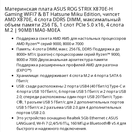
Материнская плата ASUS ROG STRIX X870E-H
Gaming WIFI7 & BT Hatsune Miku Edition, чипсет
AMD X870E, 4 слота DDR5 DIMM, максимальный
объем памяти 256 ГБ, 1 слот PCIe 5.0 x16, 4 слота
M.2 | 90MB1MA0-M0EA
Поддержка сокета AMD AM5 для настольных процессоров
AMD Ryzen™ серий 9000, 8000 и 7000
Память: 4 слота DIMM, макс. 256 ГБ, DDR5 Поддержка до
8000+ МТ/с (разгон) с процессорами серий Ryzen™ 9000,
8000 и 7000 Двухканальная архитектура памяти
Поддержка расширенных профилей AMD для разгона
(EXPO™)
Хранилище: поддерживает 4 слота M.2 и 4 порта SATA 6
Гбит/с
USB: сзади расположены 2 порта USB4 (40 Гбит/с) Type-C и
4 порта USB 10 Гбит/с, 6 портов USB 5 Гбит/с и 2 порта USB
2.0; спереди расположены один порт USB 20 Гбит/с Type-
C®, 1 разъем USB 5 Гбит/с для 2 дополнительных портов
USB 5 Гбит/с и 2 разъема USB 2.0 для 4 дополнительных
портов USB 2.0.
Это устройство оснащено Realtek 5Gb Ethernet с ASUS
LANGuard, Wi-Fi 7 (2,4/5/6 ГГц, 160 МГц) и Bluetooth® v5.4 для
быстрого и надежного подключения.