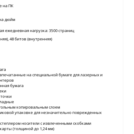
е на ПК
 на дюйм
я ежедневная нагрузка: 3500 страниц
няя), 48 битов (внутренняя)
ага
апечатанные на специальной бумаге для лазерных и
интеров
нная бумага
еки
рточки
кладные
угольным копировальным слоем
тиковой упаковке для незначительно поврежденных
степлером носители с извлеченными скобками
карты (толщиной до 1,24 мм)