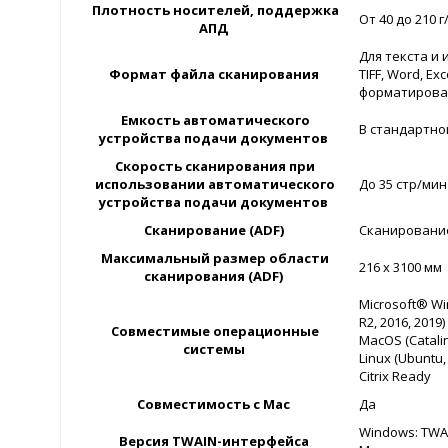
Плотность носителей, поддержка
От 40 до 210 
АПД
Для текста и 
Формат файла сканирования
TIFF, Word, Ex
форматирован
Емкость автоматического
В стандартно
устройства подачи документов
Скорость сканирования при
использовании автоматического
До 35 стр/ми
устройства подачи документов
Сканирование (ADF)
Сканирование
Максимальный размер области
216 x 3100 мм
сканирования (ADF)
Microsoft® Win
R2, 2016, 2019)
Совместимые операционные
MacOS (Catalin
системы
Linux (Ubuntu,
Citrix Ready
Совместимость с Mac
Да
Windows: TWAI
Версия TWAIN-интерфейса