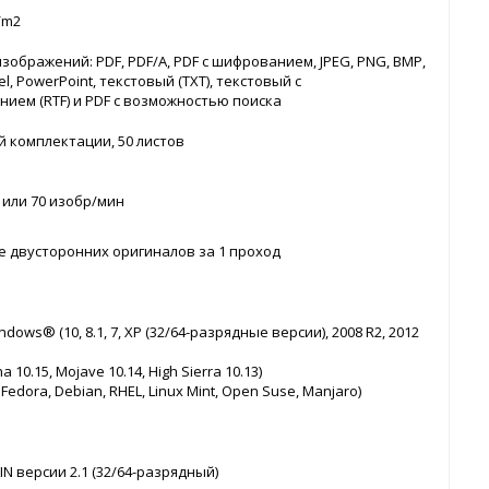
г/m2
изображений: PDF, PDF/A, PDF с шифрованием, JPEG, PNG, BMP,
cel, PowerPoint, текстовый (TXT), текстовый с
ием (RTF) и PDF с возможностью поиска
й комплектации, 50 листов
н или 70 изобр/мин
 двусторонних оригиналов за 1 проход
dows® (10, 8.1, 7, XP (32/64-разрядные версии), 2008 R2, 2012
a 10.15, Mojave 10.14, High Sierra 10.13)
 Fedora, Debian, RHEL, Linux Mint, Open Suse, Manjaro)
N версии 2.1 (32/64-разрядный)