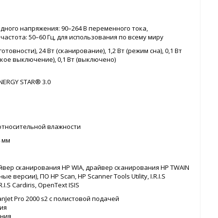
дного напряжения: 90–264 В переменного тока,
частота: 50–60 Гц, для использования по всему миру
готовности), 24 Вт (сканирование), 1,2 Вт (режим сна), 0,1 Вт
кое выключение), 0,1 Вт (выключено)
NERGY STAR® 3.0
C
 относительной влажности
4 мм
йвер сканирования HP WIA, драйвер сканирования HP TWAIN
ые версии), ПО HP Scan, HP Scanner Tools Utility, I.R.I.S
.R.I.S Cardiris, OpenText ISIS
nJet Pro 2000 s2 с полистовой подачей
ия
ания