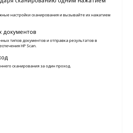
одаря сканированию одним нажатием
жные настройки сканирования и вызывайте их нажатием
х документов
ных типов документов и отправка результатов в
еспечения HP Scan.
ход
ннего сканирования за один проход.