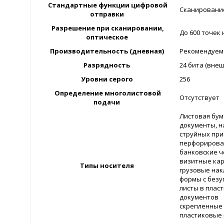
Стандартные функции цифровой
Сканировани
отправки
Разрешение при сканировании,
До 600 точек
оптическое
Производительность (дневная)
Рекомендуема
Разрядность
24 бита (внеш
Уровни серого
256
Определение многолистовой
Отсутствует
подачи
Листовая бум
документы, н
струйных пр
перфорирова
банковские ч
визитные ка
Типы носителя
грузовые на
формы с без
листы в плас
документов
скрепленные 
пластиковые 