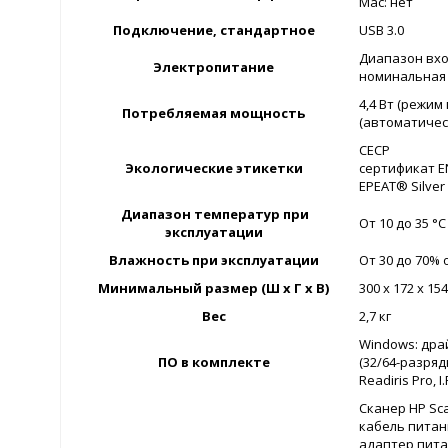
Mac: нет
Подключение, стандартное
USB 3.0
Диапазон вхо
Электропитание
номинальная 
4,4 Вт (режим 
Потребляемая мощность
(автоматичес
CECP
Экологические этикетки
сертификат E
EPEAT® Silver
Диапазон температур при
От 10 до 35 °
эксплуатации
Влажность при эксплуатации
От 30 до 70%
Минимальный размер (Ш x Г x В)
300 x 172 x 15
Вес
2,7 кг
Windows: дра
ПО в комплекте
(32/64-разрядн
Readiris Pro, I
Сканер HP Sca
кабель питан
адаптер пит