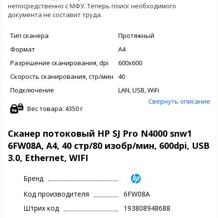
непосредственно с МФУ. Теперь поиск необходимого
документа не составит труда.
Тип сканера
Протяжный
Формат
A4
Разрешение сканирования, dpi
600x600
Скорость сканирования, стр/мин
40
Подключение
LAN, USB, WiFi
Свернуть описание
Вес товара: 4350 г
Сканер потоковый HP SJ Pro N4000 snw1
6FW08A, A4, 40 стр/80 изобр/мин, 600dpi, USB
3.0, Ethernet, WIFI
Бренд
Код производителя
6FW08A
Штрих код
193808948688