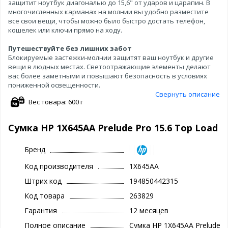
защитит ноутбук диагональю до 15,6" от ударов и царапин. В
многочисленных карманах на молнии вы удобно разместите
все свои вещи, чтобы можно было быстро достать телефон,
кошелек или ключи прямо на ходу.
Путешествуйте без лишних забот
Блокируемые застежки-молнии защитят ваш ноутбук и другие
вещи в людных местах. Светоотражающие элементы делают
вас более заметными и повышают безопасность в условиях
пониженной освещенности.
Свернуть описание
Вес товара: 600 г
Сумка HP 1X645AA Prelude Pro 15.6 Top Load
Бренд
Код производителя
1X645AA
Штрих код
194850442315
Код товара
263829
Гарантия
12 месяцев
Полное описание
Сумка HP 1X645AA Prelude