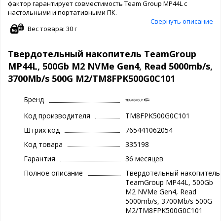
фактор гарантирует совместимость Team Group MP44L с
настольными и портативными ПК.
Свернуть описание
Вес товара: 30 г
Твердотельный накопитель TeamGroup
MP44L, 500Gb M2 NVMe Gen4, Read 5000mb/s,
3700Mb/s 500G M2/TM8FPK500G0C101
Бренд
Код производителя
TM8FPK500G0C101
Штрих код
765441062054
Код товара
335198
Гарантия
36 месяцев
Полное описание
Твердотельный накопитель
TeamGroup MP44L, 500Gb
M2 NVMe Gen4, Read
5000mb/s, 3700Mb/s 500G
M2/TM8FPK500G0C101