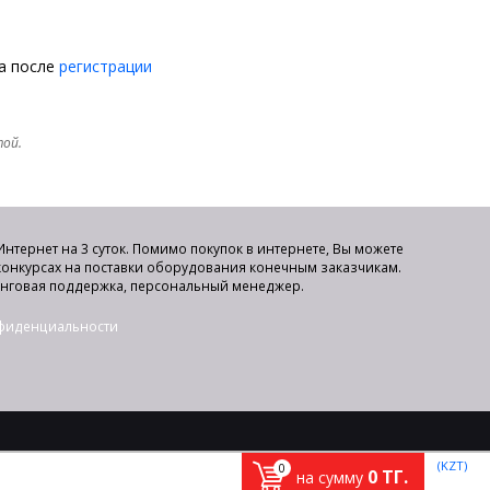
на после
регистрации
той.
нтернет на 3 суток. Помимо покупок в интернете, Вы можете
 конкурсах на поставки оборудования конечным заказчикам.
инговая поддержка, персональный менеджер.
нфиденциальности
(KZT)
0
0
ТГ.
на сумму