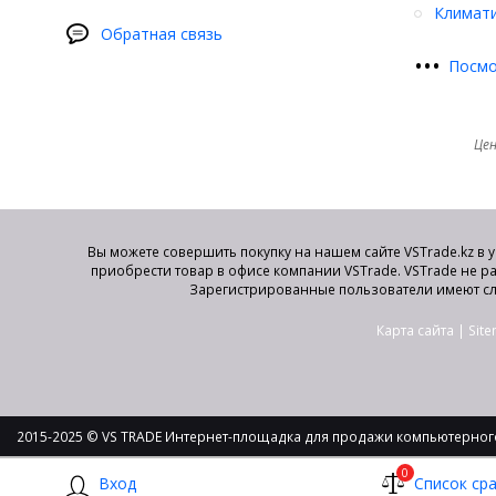
Климати
Обратная связь
•
•
•
Посмо
Цен
Вы можете совершить покупку на нашем сайте VSTrade.kz в 
приобрести товар в офисе компании VSTrade. VSTrade не р
Зарегистрированные пользователи имеют сл
Карта сайта
|
Sit
2015-2025 © VS TRADE Интернет-площадка для продажи компьютерного
0
Вход
Список ср