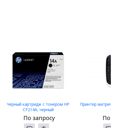
Черный картридж с тонером HP
Принтер матричный Eps
CF214A, черный
LW-400
По запросу
По запро