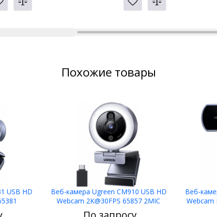
Похожие товары
31 USB HD
Веб-камера Ugreen CM910 USB HD
Веб-каме
65381
Webcam 2K@30FPS 65857 2MIC
Webcam F
у
По запросу