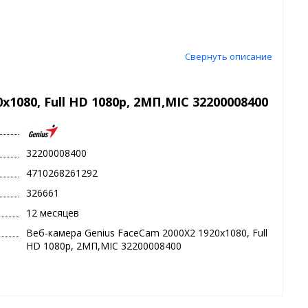
Свернуть описание
1080, Full HD 1080p, 2MП,MIC 32200008400
32200008400
4710268261292
326661
12 месяцев
Веб-камера Genius FaceCam 2000X2 1920x1080, Full
HD 1080p, 2MП,MIC 32200008400