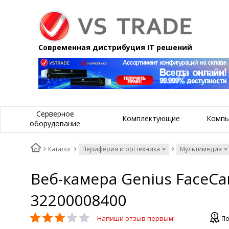
Современная дистрибуция IT решений
Серверное
Комплектующие
Компь
оборудование
Каталог
Периферия и оргтехника
Мультимедиа
Веб-камера Genius FaceCa
32200008400
Напиши отзыв первым!
По