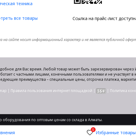
ческая техника
треть все товары
Ссылка на прайс-лист доступ
а на сайте носит информационный характер и не является публичной офер
удобное для Вас время. Любой товар может быть зарезервирован через И
аботает с частными лицами, конечными пользователями и не участвует в
едующие преимущества – специальные цены, отсрочка платежа, маркет
emap
|
Правила пользования интернет площадкой
|
|
Политика ко
 оборудования по оптовым ценам со склада в Алматы.
0
авнения
Избранные товары