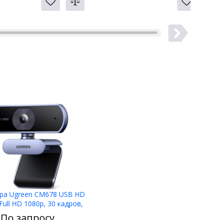
ра Ugreen CM678 USB HD
ull HD 1080p, 30 кадров,
360°, MIC
По запросу