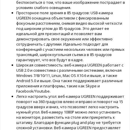
беспокоиться о том, что ваше изображение пострадает в
условиях слабого освещения.
Просторное поле зрения в 85 градусов: USB-камера
UGREEN оснащена объективом с фиксированным
фокусным расстоянием, снимая видео высокой четкости
под широким углом до 85 градусов. Это делает ее
идеальной для презентаций и позволяет вам
демонстрировать свое окружение или эффективно
сотрудничать с другими. Идеально подходит для
конференций с участием нескольких человек или прямых
трансляций, широкоугольная съемка в 85 градусов
гарантирует, что все будут в кадре.
Широкая совместимость: веб-камера UGREEN работает с
USB 2.0 и совместима с различными системами, включая
Windows 7/8/10/11, Linux, Mac OS X10.6 и выше, а также
Android 5.0 и выше. Она также поддерживает различные
приложения и платформы, такие как Skype и
Facebook/Youtube.
Легко настроить угол: веб-камера UGREEN поддерживает
поворот на 360 градусов влево и вправо и поворот на 15
градусов вверх и вниз, что позволяет легко настроить
нужный угол. Веб-камеру 1080P можно легко установить
на мониторе, разместить на столе или прикрепить к
штативу. Благодаря функции plug and play не требуется
сложной установки. Веб-камера UGREEN предоставляет