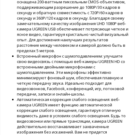
оснащена 200-ваттным пиксельным CMOS-объективом,
поддерживающим разрешение до 1080P/30 кадров в
секунду и обратную совместимость с 720P/60 кадров в
секунду и 360P/120 кадров в секунду. Благодаря своему
замечательному качеству изображения UHD 1080P веб-
камера UGREEN USB обеспечивает потрясающе четкое и
ясное видео, гарантируя кристально чистый визуальный
опыт. Для достижения наилучших результатов
расстояние между человеком и камерой должно быть в
пределах 5 метров.
Встроенный микрофон с шумоподавлением: улучшите
свою видеосвязь с помощью веб-камеры UGREEN HD со
встроенными двойными микрофонами с
шумоподавлением. Эти микрофоны эффективно
минимизируют фоновый шум, обеспечивая плавную и
четкую передачу звука. Идеально подходит для
видеозвонков, Facebook, конференций, игр, потоковой
передачи, записи и онлайн-школы.
Автоматическая коррекция слабого освещения: веб-
камера UGREEN имеет функцию автоматической
коррекции слабого освещения, гарантируя отличную
видимость даже в условиях слабого освещения. Будь то
видеозвонки или прямые трансляции, камера UGREEN
действительно восстанавливает захваченные
изображения без искажений. Вам не придется