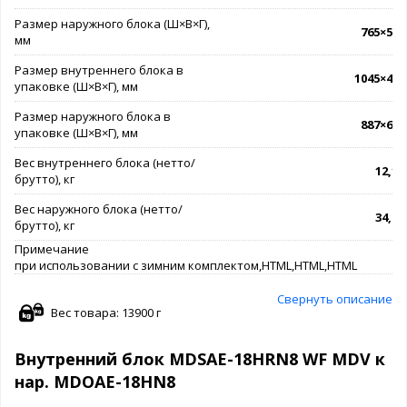
Размер наружного блока (Ш×В×Г),
765×555
мм
Размер внутреннего блока в
1045×405
упаковке (Ш×В×Г), мм
Размер наружного блока в
887×610
упаковке (Ш×В×Г), мм
Вес внутреннего блока (нетто/
12,1 /
брутто), кг
Вес наружного блока (нетто/
34,5 /
брутто), кг
Примечание
при использовании с зимним комплектом,HTML,HTML,HTML
Свернуть описание
Вес товара: 13900 г
Внутренний блок MDSAE-18HRN8 WF MDV к
нар. MDOAE-18HN8