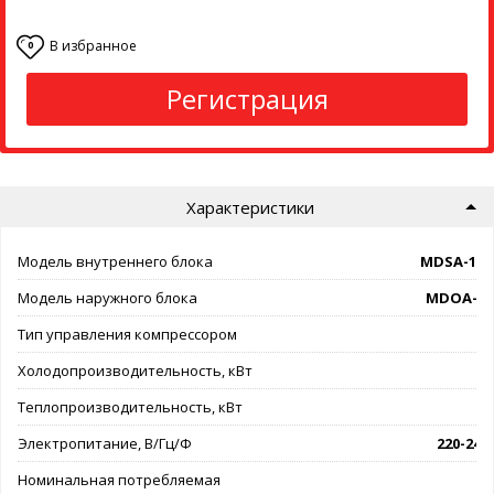
В избранное
0
Регистрация
Характеристики
Модель внутреннего блока
MDSA-18
Модель наружного блока
MDOA-18
Тип управления компрессором
on
Холодопроизводительность, кВт
Теплопроизводительность, кВт
Электропитание, В/Гц/Ф
220-240/
Номинальная потребляемая