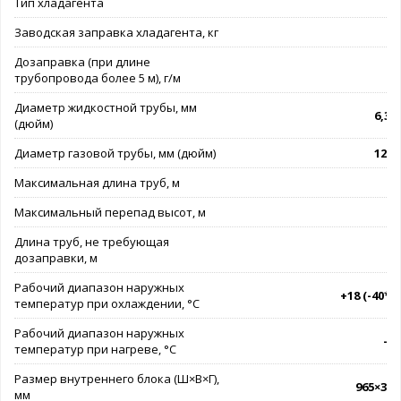
Тип хладагента
Заводская заправка хладагента, кг
Дозаправка (при длине
трубопровода более 5 м), г/м
Диаметр жидкостной трубы, мм
6,35 
(дюйм)
Диаметр газовой трубы, мм (дюйм)
12,7 
Максимальная длина труб, м
Максимальный перепад высот, м
Длина труб, не требующая
дозаправки, м
Рабочий диапазон наружных
+18 (-40*).
температур при охлаждении, °C
Рабочий диапазон наружных
-7.
температур при нагреве, °C
Размер внутреннего блока (Ш×В×Г),
965×319
мм