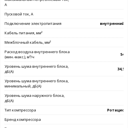
А
Пусковой ток, А
Подключение электропитания
внутренний 
Кабель питания, мм²
3
Межблочный кабель, мм²
5
Расход воздуха внутреннего блока
541 
(мин.-макс.), м³/ч
Уровень шума внутреннего блока,
34,5/
дБ(А)
Уровень шума внутреннего блока,
минимальный, дБ(А)
Уровень шума наружного блока,
дБ(А)
Тип компрессора
Ротацион
Бренд компрессора
G