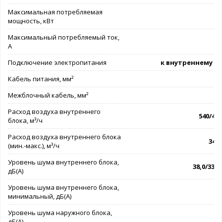
Максимальная потребляемая
мощность, кВт
Максимальный потребляемый ток,
А
Подключение электропитания
к внутреннему б
Кабель питания, мм²
3
Межблочный кабель, мм²
5
Расход воздуха внутреннего
540/420
блока, м³/ч
Расход воздуха внутреннего блока
340 
(мин.-макс.), м³/ч
Уровень шума внутреннего блока,
38,0/33,0
дБ(А)
Уровень шума внутреннего блока,
минимальный, дБ(А)
Уровень шума наружного блока,
дБ(А)