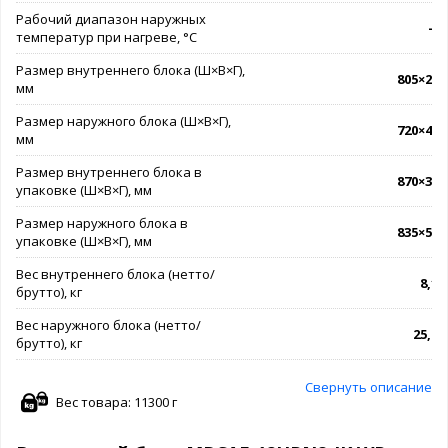
Рабочий диапазон наружных
-7.
температур при нагреве, °C
Размер внутреннего блока (Ш×В×Г),
805×285
мм
Размер наружного блока (Ш×В×Г),
720×495
мм
Размер внутреннего блока в
870×365
упаковке (Ш×В×Г), мм
Размер наружного блока в
835×540
упаковке (Ш×В×Г), мм
Вес внутреннего блока (нетто/
8,1 /
брутто), кг
Вес наружного блока (нетто/
25,6 /
брутто), кг
Свернуть описание
Вес товара: 11300 г