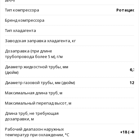
Тип компрессора
Ротацион
Бренд компрессора
G
Тип хладагента
Заводская заправка хладагента, кг
Дозаправка (при длине
трубопровода более 5 м), г/м
Диаметр жидкостной трубы, мм
6,35 
(дюйм)
Диаметр газовой трубы, мм (дюйм)
12,7 
Максимальная длина труб, м
Максимальный перепад высот, м
Длина труб, не требующая
дозаправки, м
Рабочий диапазон наружных
+18 (-40).
температур при охлаждении, °C