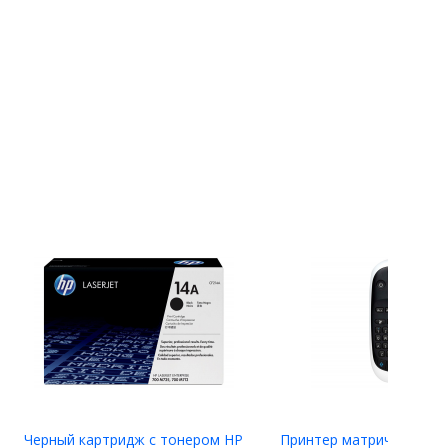
Черный картридж с тонером HP
Принтер матричный Eps