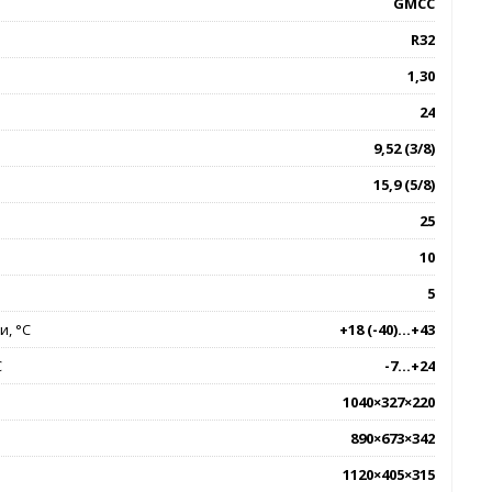
GMCC
R32
1,30
24
9,52 (3/8)
15,9 (5/8)
25
10
5
, °C
+18 (-40)...+43
C
-7...+24
1040×327×220
890×673×342
1120×405×315