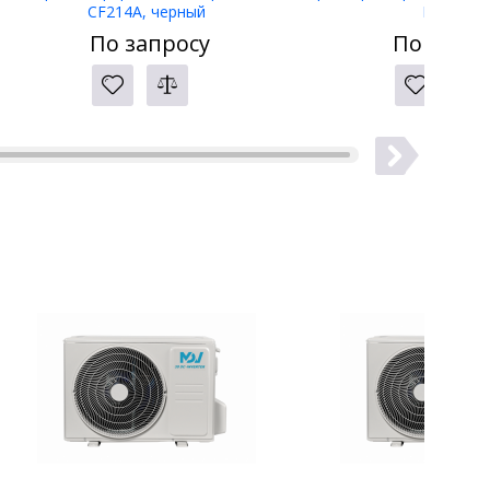
CF214A, черный
LW-400
По запросу
По запро