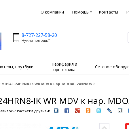
О компании
Помощь
Контакты
Р
8-727-227-58-20
Нужна помощь?
Периферия и
ютеры, ноутбуки
Сетевое оборуд
оргтехника
 MDSAF-24HRN8-IK WR MDV к нар. MDOAF-24HN8 WR
24HRN8-IK WR MDV к нар. MD
авилось? Расскажи друзьям!