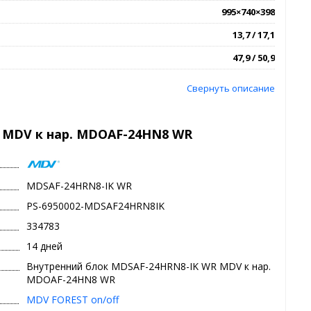
995×740×398
13,7 / 17,1
47,9 / 50,9
Свернуть описание
 MDV к нар. MDOAF-24HN8 WR
MDSAF-24HRN8-IK WR
PS-6950002-MDSAF24HRN8IK
334783
14 дней
Внутренний блок MDSAF-24HRN8-IK WR MDV к нар.
MDOAF-24HN8 WR
MDV FOREST on/off