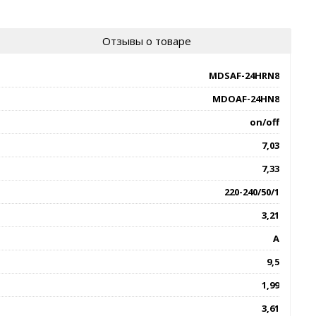
Отзывы о товаре
MDSAF-24HRN8
MDOAF-24HN8
on/off
7,03
7,33
220-240/50/1
3,21
A
9,5
1,99
3,61