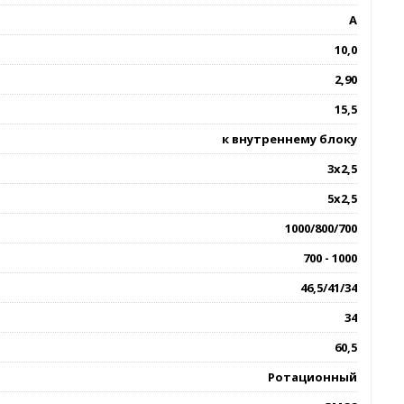
A
10,0
2,90
15,5
к внутреннему блоку
3х2,5
5х2,5
1000/800/700
700 - 1000
46,5/41/34
34
60,5
Ротационный