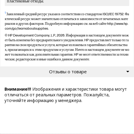
пластиковые отходы.
1
Заявленный средний ресурс указан в соответствии со стандартом ISO/IEC 19752. Фа
ктический ресурс может значительно отличаться в зависимости от печатаемых мате
риалов и других факторов. Подробную информацию см. на веб-сайте http://www.hp.
com/go/learnaboutsupplies.
© HP Development Company, L.P., 2026. Информация в настоящем документе мож
ет быть изменена без предварительного уведомления. HP предоставляет только те га
рантии на свои продукты и услуги, которые изложены в гарантийных обязательства
х, прилагающихся к этим продуктам и услугам. Ничто в настоящем документе не мо
жет толковаться как дополнительная гарантия. HP не несет ответственности за техни
ческие, редакторские и иные ошибки в данном документе.
Отзывы о товаре
Внимание!!!
Изображения и характеристики товара могут
отличаться от реальных параметров. Пожалуйста,
уточняйте информацию у менеджера.