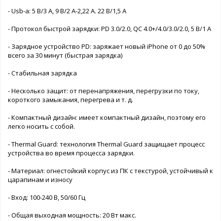
- Usb-a: 5 В/3 А, 9 В/2 А-2,22 А. 22 В/1,5 А
- Протокол быстрой зарядки: PD 3.0/2.0, QC 4.0+/4.0/3.0/2.0, 5 В/1 А
- Зарядное устройство PD: заряжает новый iPhone от 0 до 50%
всего за 30 минут (быстрая зарядка)
- Стабильная зарядка
- Несколько защит: от перенапряжения, перегрузки по току,
короткого замыкания, перегрева и т. д.
- Компактный дизайн: имеет компактный дизайн, поэтому его
легко носить с собой.
- Thermal Guard: технология Thermal Guard защищает процесс
устройства во время процесса зарядки.
- Материал: огнестойкий корпус из ПК с текстурой, устойчивый к
царапинам и износу
- Вход: 100-240 В, 50/60 Гц
- Общая выходная мощность: 20 Вт макс.