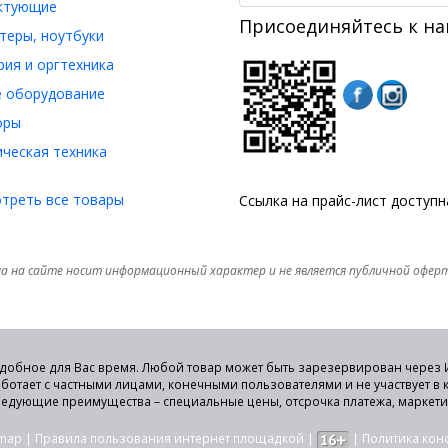
ктующие
Присоединяйтесь к на
еры, ноутбуки
ия и оргтехника
 оборудование
оры
ческая техника
треть все товары
Ссылка на прайс-лист доступ
а на сайте носит информационный характер и не является публичной офер
удобное для Вас время. Любой товар может быть зарезервирован через И
аботает с частными лицами, конечными пользователями и не участвует в
едующие преимущества – специальные цены, отсрочка платежа, маркет
emap
|
Правила пользования интернет площадкой
|
|
Политика ко