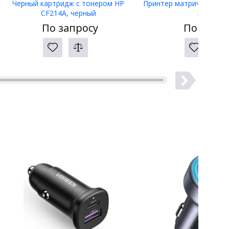
Черный картридж с тонером HP
Принтер матричный Eps
CF214A, черный
LW-400
По запросу
По запро