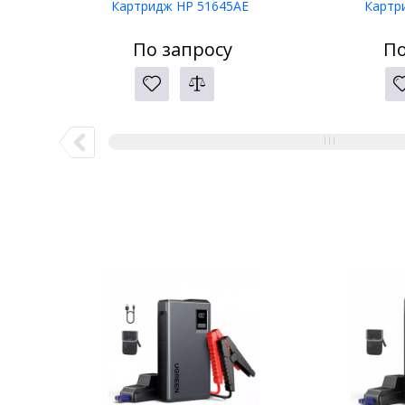
Картридж HP 51645AE
Картр
По запросу
По