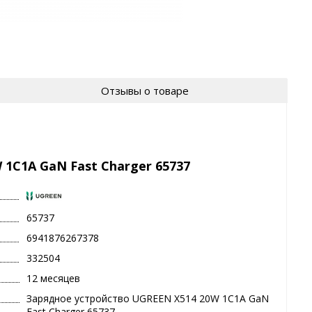
Отзывы о товаре
1C1A GaN Fast Charger 65737
65737
6941876267378
332504
12 месяцев
Зарядное устройство UGREEN X514 20W 1C1A GaN
Fast Charger 65737