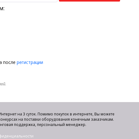
м:
на после
регистрации
той.
нтернет на 3 суток. Помимо покупок в интернете, Вы можете
 конкурсах на поставки оборудования конечным заказчикам.
инговая поддержка, персональный менеджер.
нфиденциальности