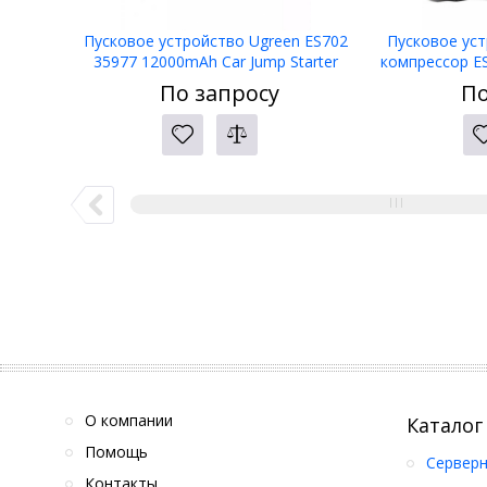
Пусковое устройство Ugreen ES702
Пусковое ус
35977 12000mAh Car Jump Starter
компрессор ES7
amp; Air 
По запросу
По
О компании
Каталог
Помощь
Серверн
Контакты