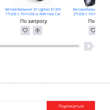
Автомобильное ЗУ Ugreen EC305
Автомобильное ЗУ Ug
1*USB-C PD+USB-A 30W Fast Car
2*USB-C PD+USB-A 75
Charger, 25845
Charger, 350
По запросу
По запро
Подписаться