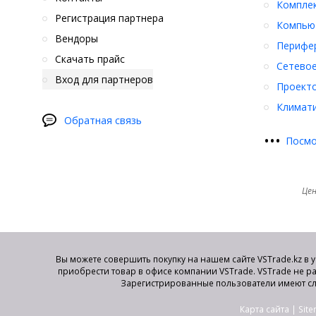
Компле
Регистрация партнера
Компьют
Вендоры
Перифер
Скачать прайс
Сетевое
Вход для партнеров
Проект
Климати
Обратная связь
•
•
•
Посмо
Цен
Вы можете совершить покупку на нашем сайте VSTrade.kz в 
приобрести товар в офисе компании VSTrade. VSTrade не р
Зарегистрированные пользователи имеют сл
Карта сайта
|
Sit