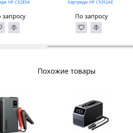
идж HP CE285A
Картридж HP C9352AE
 запросу
По запросу
Похожие товары