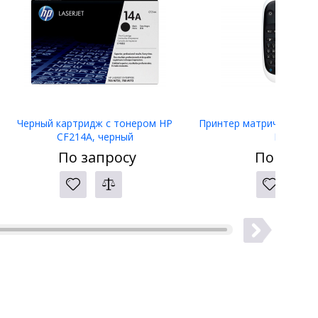
Черный картридж с тонером HP
Принтер матричный Eps
CF214A, черный
LW-400
По запросу
По запро