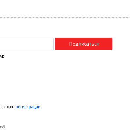
Подписаться
м:
на после
регистрации
той.