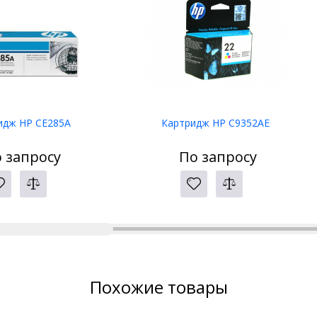
идж HP CE285A
Картридж HP C9352AE
 запросу
По запросу
Похожие товары