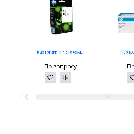
Картридж HP 51645AE
Картр
По запросу
По