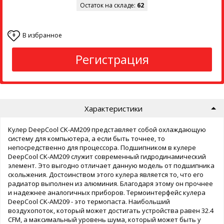
Остаток на складе:
62
В избранное
0
Регистрация
Характеристики
Кулер DeepCool CK-AM209 представляет собой охлаждающую
систему для компьютера, а если быть точнее, то
непосредственно для процессора. Подшипником в кулере
DeepCool CK-AM209 служит современный гидродинамический
элемент. Это выгодно отличает данную модель от подшипника
скольжения. Достоинством этого кулера является то, что его
радиатор выполнен из алюминия. Благодаря этому он прочнее
и надежнее аналогичных приборов. Термоинтерфейс кулера
DeepCool CK-AM209 - это термопаста. Наибольший
воздухопоток, который может достигать устройства равен 32.4
CFM, а максимальный уровень шума, который может быть у