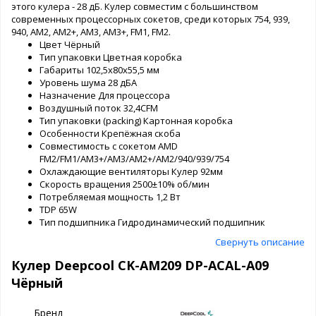
этого кулера - 28 дБ. Кулер совместим с большинством
современных процессорных сокетов, среди которых 754, 939,
940, AM2, AM2+, AM3, AM3+, FM1, FM2.
Цвет Чёрный
Тип упаковки Цветная коробка
Габариты 102,5х80х55,5 мм
Уровень шума 28 дБА
Назначение Для процессора
Воздушный поток 32,4CFM
Тип упаковки (packing) Картонная коробка
Особенности Крепёжная скоба
Совместимость с сокетом AMD
FM2/FM1/AM3+/AM3/AM2+/AM2/940/939/754
Охлаждающие вентиляторы Кулер 92мм
Скорость вращения 2500±10% об/мин
Потребляемая мощность 1,2 Вт
TDP 65W
Тип подшипника Гидродинамический подшипник
Свернуть описание
Кулер Deepcool CK-AM209 DP-ACAL-A09
Чёрный
Бренд