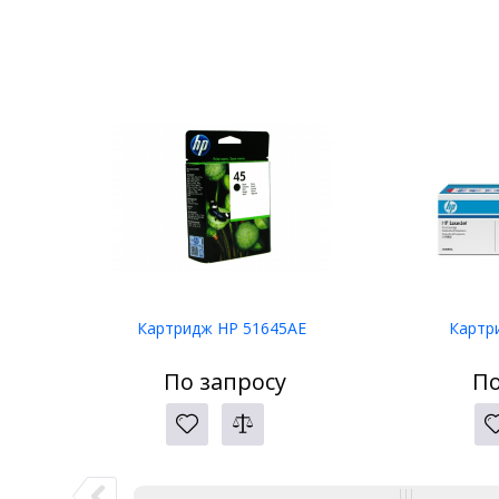
Картридж HP 51645AE
Картр
По запросу
По