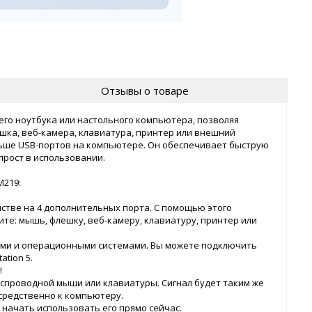
Отзывы о товаре
го ноутбука или настольного компьютера, позволяя
шка, веб-камера, клавиатура, принтер или внешний
льше USB-портов на компьютере. Он обеспечивает быструю
прост в использовании.
M219:
стве на 4 дополнительных порта. С помощью этого
ите: мышь, флешку, веб-камеру, клавиатуру, принтер или
вами и операционными системами. Вы можете подключить
ation 5.
!
спроводной мыши или клавиатуры. Сигнал будет таким же
средственно к компьютеру.
 начать использовать его прямо сейчас.