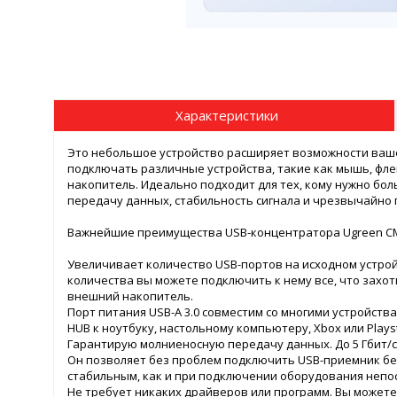
Характеристики
Это небольшое устройство расширяет возможности ваше
подключать различные устройства, такие как мышь, фле
накопитель. Идеально подходит для тех, кому нужно бо
передачу данных, стабильность сигнала и чрезвычайно 
Важнейшие преимущества USB-концентратора Ugreen C
Увеличивает количество USB-портов на исходном устрой
количества вы можете подключить к нему все, что захот
внешний накопитель.
Порт питания USB-A 3.0 совместим со многими устройст
HUB к ноутбуку, настольному компьютеру, Xbox или Playst
Гарантирую молниеносную передачу данных. До 5 Гбит/с
Он позволяет без проблем подключить USB-приемник бе
стабильным, как и при подключении оборудования непо
Не требует никаких драйверов или программ. Вы можете