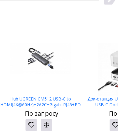
Hub UGREEN CM512 USB-C to
Док-станция UGREEN C
HDMI(4K@60Hz)+2A2C+GigabitRJ45+PD
USB-C Docking Stat
(100W) 45000
По запросу
По запро