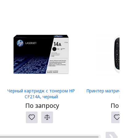
Черный картридж с тонером HP
Принтер матричный Eps
CF214A, черный
LW-400
По запросу
По запро