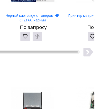
Черный картридж с тонером HP
Принтер матричный Eps
CF214A, черный
LW-400
По запросу
По запро