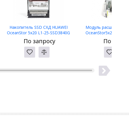
Накопитель SSD СХД HUAWEI
Модуль расширения 
OceanStor 5x20 L1-25-SSD3840G
OceanStor5x20/Dorad
3.84TB SSD SAS Disk Unit (2.5")
SIO4*32FC-ML (4*ports S
По запросу
По запро
02356TMT
32Gb FC, 03050