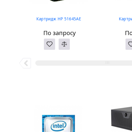
Картридж HP 51645AE
Картр
По запросу
По