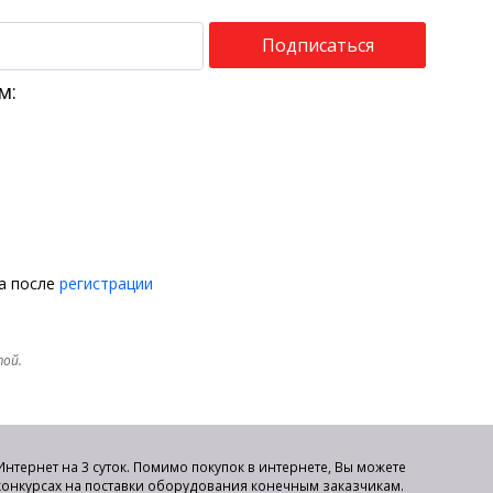
Подписаться
м:
на после
регистрации
той.
нтернет на 3 суток. Помимо покупок в интернете, Вы можете
 конкурсах на поставки оборудования конечным заказчикам.