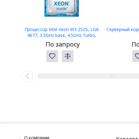
Процессор Intel Xeon W3 2525, LGA
Серверный корп
4677, 3.5GHz base, 4.5GHz Turbo,
8С/16Е, 22.5MB L3, PK8071305502400
По запросу
По
О компании