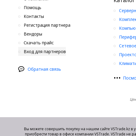
Каталог
Помощь
Серверн
Контакты
Компле
Регистрация партнера
Компьют
Вендоры
Перифер
Скачать прайс
Сетевое
Вход для партнеров
Проект
Климати
Обратная связь
•
•
•
Посмо
Цен
Вы можете совершить покупку на нашем сайте VSTrade.kz в 
приобрести товар в офисе компании VSTrade. VSTrade не р