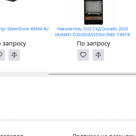
ус SilverStone RM44 4U
Накопитель SSD СХД Dorado 2020
HUAWEI D2020SASSSDm7680 7.68TB
SSD SAS Disk Unit (2.5") 02356HAU
 запросу
По запросу