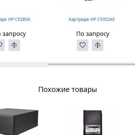
идж HP CE285A
Картридж HP C9352AE
 запросу
По запросу
Похожие товары