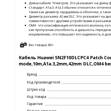
Длина кабеля: 10 метров. Это указывает на длину
Стандарт: A1a.3. A1a.3 обычно относится к оптиче
такие как диаметр сердцевины и оболочки, а так
Диаметр разъема: 42 мм DLC. Это указывает на ди
совместимости с другими устройствами и разъема
OM4 - это классификация оптического волокна, ко
как пропускная способность и дальность передачи. 
искривлению, что повышает его надежность и долг
Вес товара: 80 г
Кабель Huawei SN2F10DLCPC4 Patch Cor
mode,10m,A1a.3,2mm,42mm DLC,OM4 bend
Бренд
Код производителя
Штрих код
Код товара
Гарантия
Полное описание