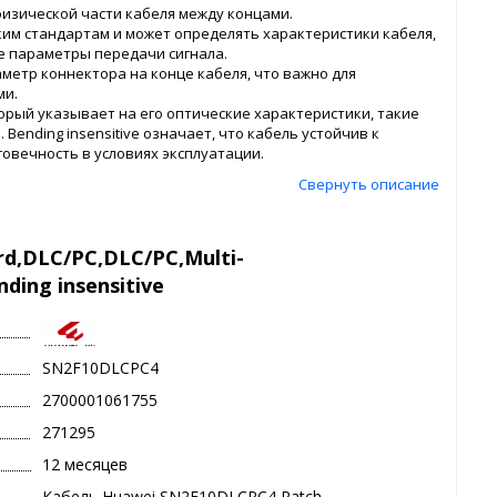
 физической части кабеля между концами.
ским стандартам и может определять характеристики кабеля,
же параметры передачи сигнала.
аметр коннектора на конце кабеля, что важно для
ми.
торый указывает на его оптические характеристики, такие
Bending insensitive означает, что кабель устойчив к
овечность в условиях эксплуатации.
Свернуть описание
d,DLC/PC,DLC/PC,Multi-
ing insensitive
SN2F10DLCPC4
2700001061755
271295
12 месяцев
Кабель Huawei SN2F10DLCPC4 Patch