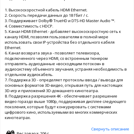
1. Высокоскоростной кабель HDMI Ethernet.
2. Скорость передачи данных до 18 Гбит / с.
3. Поддерживает Dolby® TrueHD и DTS-HD Master Audio ™.
4. Совместимость с HDCP.
5. Канал HDMI Ethernet - добавляет высокоскоростную сеть к
каналу HDMI, позволяя пользователям в полной мере
использовать свои IP-устройства без отдельного кабеля
Ethernet.
6. Канал возврата звука - позволяет телевизора,
подключенного через HDMI, со встроенным тюнером
отправлять аудиоданные «восходящим потоком» в
аудиосистему объемного звучания, устраняя необходимость в
отдельном аудиокабель.
7. Поддержка 3D - определяет протоколы ввода / вывода для
основных форматов 3D-видео, открывая путь для настоящих
3D-игр и приложений 3D-домашнего кинотеатра.
8. Поддержка разрешения 4K - обеспечивает разрешение
видео гораздо выше 1080p, поддерживая дисплее следующего
поколения, которые будут конкурировать с системами
цифрового кино, используемыми во многих коммерческих
кинотеатрах.
Свернуть описание
Вес товара: 206 г