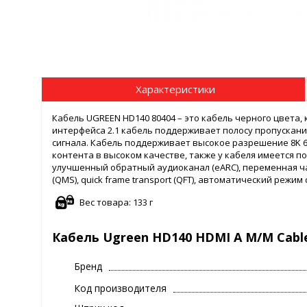
Характеристики
Кабель UGREEN HD140 80404 – это кабель черного цвета
интерфейса 2.1 кабель поддерживает полосу пропускания
сигнала. Кабель поддерживает высокое разрешение 8K 60
контента в высоком качестве, также у кабеля имеется п
улучшенный обратный аудиоканал (eARC), переменная ч
(QMS), quick frame transport (QFT), автоматический режим
Вес товара: 133 г
Кабель Ugreen HD140 HDMI A M/M Cable 
Бренд
Код производителя