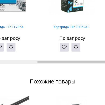
идж HP CE285A
Картридж HP C9352AE
 запросу
По запросу
Похожие товары