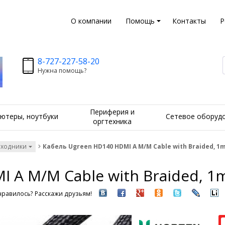
О компании
Помощь
Контакты
Р
8-727-227-58-20
Нужна помощь?
Периферия и
ютеры, ноутбуки
Сетевое оборуд
оргтехника
еходники
Кабель Ugreen HD140 HDMI A M/M Cable with Braided, 1m
 A M/M Cable with Braided, 1m
равилось? Расскажи друзьям!