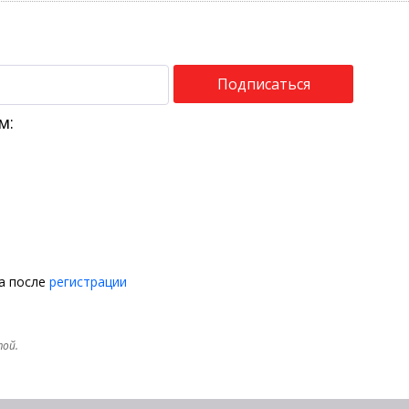
Подписаться
м:
на после
регистрации
той.