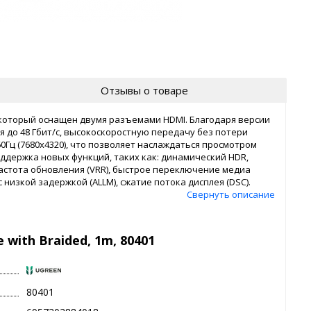
Отзывы о товаре
, который оснащен двумя разъемами HDMI. Благодаря версии
 до 48 Гбит/с, высокоскоростную передачу без потери
Гц (7680x4320), что позволяет наслаждаться просмотром
оддержка новых функций, таких как: динамический HDR,
астота обновления (VRR), быстрое переключение медиа
 с низкой задержкой (ALLM), сжатие потока дисплея (DSC).
Свернуть описание
with Braided, 1m, 80401
80401