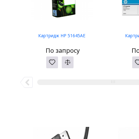
Картридж HP 51645AE
Картр
По запросу
По