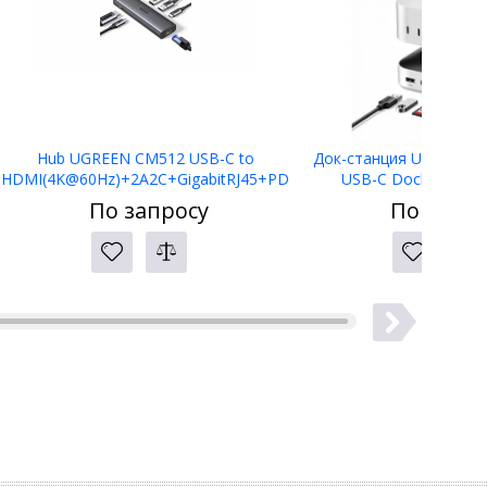
Hub UGREEN CM512 USB-C to
Док-станция UGREEN C
HDMI(4K@60Hz)+2A2C+GigabitRJ45+PD
USB-C Docking Stat
(100W) 45000
По запросу
По запро