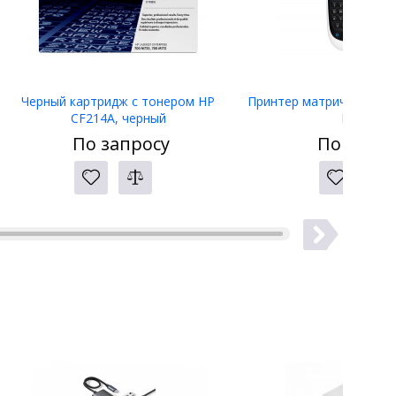
Черный картридж с тонером HP
Принтер матричный Eps
CF214A, черный
LW-400
По запросу
По запро