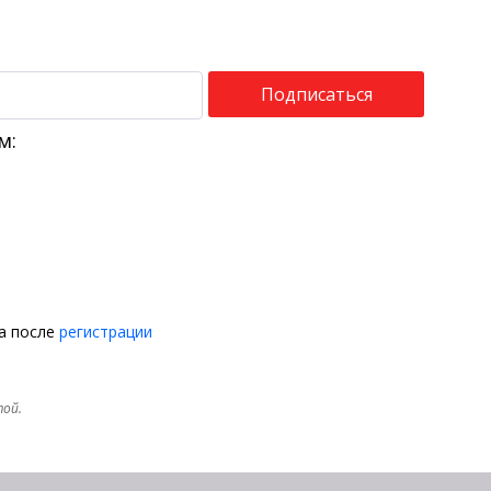
Подписаться
м:
на после
регистрации
той.