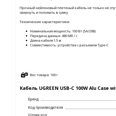
Прочный нейлоновый плетеный кабель не только не спут
свернуть и положить в сумку.
Технические характеристики:
Номинальная мощность: 100 Вт (5А/20В)
Передача данных: 480 Мб / с
Длина кабеля:1.5 м
Совместимость: устройства с разъемом Type-C
Вес товара: 100 г
Кабель UGREEN USB-C 100W Alu Case wit
Бренд
Код производителя
Штрих код