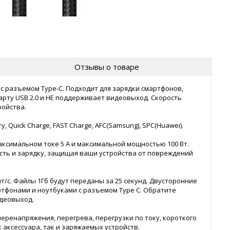
Отзывы о товаре
с разъемом Type-C. Подходит для зарядки смартфонов,
арту USB 2.0 и НЕ поддерживает видеовыход. Скорость
ройства.
 Quick Charge, FAST Charge, AFC(Samsung), SPC(Huawei).
аксимальном токе 5 А и максимальной мощностью 100 Вт.
ть и зарядку, защищая ваши устройства от повреждений
/с. Файлы 1Гб будут переданы за 25 секунд. Двусторонние
тфонами и ноутбуками с разъемом Type C. Обратите
идеовыход.
еренапряжения, перегрева, перегрузки по току, короткого
 аксессуара, так и заряжаемых устройств.