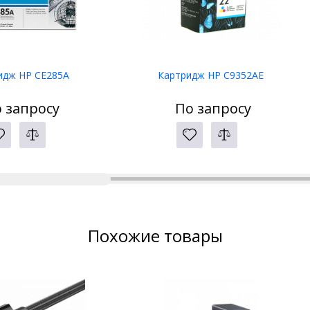
идж HP CE285A
Картридж HP C9352AE
 запросу
По запросу
Похожие товары