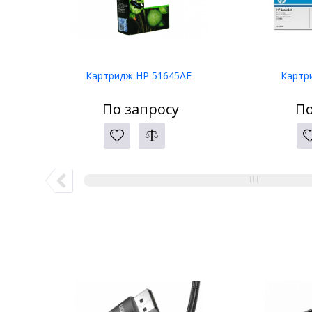
Картридж HP 51645AE
Картр
По запросу
По