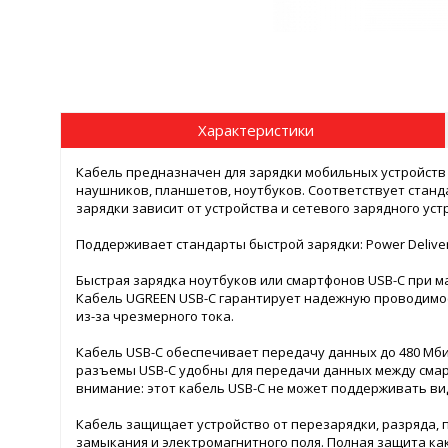
Характеристики
Кабель предназначен для зарядки мобильных устройств 
наушников, планшетов, ноутбуков. Соответствует станд
зарядки зависит от устройства и сетевого зарядного уст
Поддерживает стандарты быстрой зарядки: Power Delivery,
Быстрая зарядка ноутбуков или смартфонов USB-C при м
Кабель UGREEN USB-C гарантирует надежную проводимос
из-за чрезмерного тока.
Кабель USB-C обеспечивает передачу данных до 480 Мбит
разъемы USB-C удобны для передачи данных между смар
внимание: этот кабель USB-C не может поддерживать в
Кабель защищает устройство от перезарядки, разряда, п
замыкания и электромагнитного поля. Полная защита как