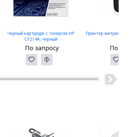
Черный картридж с тонером HP
Принтер матричный Eps
CF214A, черный
LW-400
По запросу
По запро