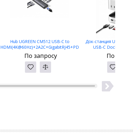
Hub UGREEN CM512 USB-C to
Док-станция UGREEN C
HDMI(4K@60Hz)+2A2C+GigabitRJ45+PD
USB-C Docking Stat
(100W) 45000
По запросу
По запро