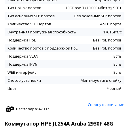
Тип UpLink-портов
10GBase-T (10.000 мбит/с), SFP+
Тип основных SFP портов
Без основных SFP портов
Количество SFP Портов
4 SFP порта
Внутренняя пропускная способность
176 ГБит/с
Поддержка PoE
Без PoE портов
Количество портов с поддержкой PoE
Без PoE портов
Поддержка VLAN
Есть
Поддержка IPV6
Есть
WEB интерфейс
Есть
Способ установки
Монтируется в стойку
Цвет
Черный
Свернуть описание
Вес товара: 4700 г
Коммутатор HPE JL254A Aruba 2930F 48G