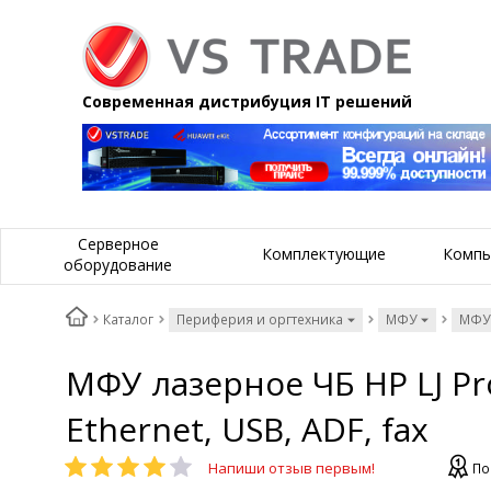
Современная дистрибуция IT решений
Серверное
Комплектующие
Компь
оборудование
Каталог
Периферия и оргтехника
МФУ
МФУ
МФУ лазерное ЧБ HP LJ Pro
Ethernet, USB, ADF, fax
Напиши отзыв первым!
По