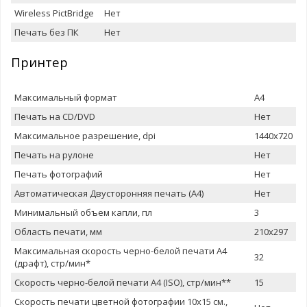
Wireless PictBridge
Нет
Печать без ПК
Нет
Принтер
Максимальный формат
A4
Печать на CD/DVD
Нет
Максимальное разрешение, dpi
1440x720
Печать на рулоне
Нет
Печать фотографий
Нет
Автоматическая Двусторонняя печать (A4)
Нет
Минимальный объем капли, пл
3
Область печати, мм
210x297
Максимальная скорость черно-белой печати A4
32
(драфт), стр/мин*
Скорость черно-белой печати A4 (ISO), стр/мин**
15
Скорость печати цветной фотографии 10x15 см.,