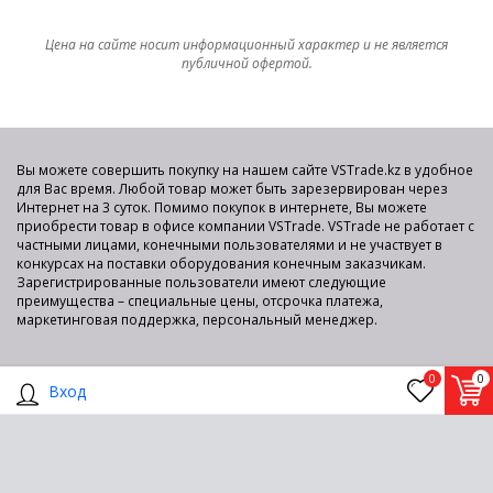
Цена на сайте носит информационный характер и не является
публичной офертой.
Вы можете совершить покупку на нашем сайте VSTrade.kz в удобное
для Вас время. Любой товар может быть зарезервирован через
Интернет на 3 суток. Помимо покупок в интернете, Вы можете
приобрести товар в офисе компании VSTrade. VSTrade не работает с
частными лицами, конечными пользователями и не участвует в
конкурсах на поставки оборудования конечным заказчикам.
Зарегистрированные пользователи имеют следующие
преимущества – специальные цены, отсрочка платежа,
маркетинговая поддержка, персональный менеджер.
0
0
Вход
Показать полную версию
2015-2025 © VS TRADE Интернет-площадка для продажи
компьютерного оборудования по оптовым ценам со склада в
Алматы.