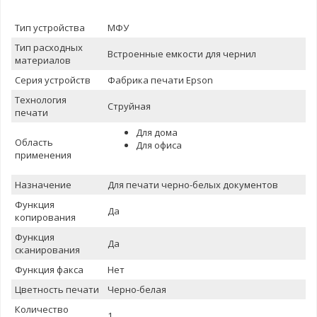
Тип устройства
МФУ
Тип расходных
Встроенные емкости для чернил
материалов
Серия устройств
Фабрика печати Epson
Теxнология
Струйная
печати
Для дома
Область
Для офиса
применения
Назначение
Для печати черно-белых документов
Функция
Да
копирования
Функция
Да
сканирования
Функция факса
Нет
Цветность печати
Черно-белая
Количество
1