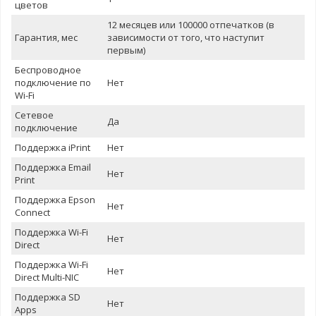
цветов
12 месяцев или 100000 отпечатков (в
Гарантия, мес
зависимости от того, что наступит
первым)
Беспроводное
подключение по
Нет
Wi-Fi
Сетевое
Да
подключение
Поддержка iPrint
Нет
Поддержка Email
Нет
Print
Поддержка Epson
Нет
Connect
Поддержка Wi-Fi
Нет
Direct
Поддержка Wi-Fi
Нет
Direct Multi-NIC
Поддержка SD
Нет
Apps