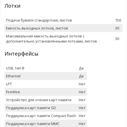
Лотки
Подача бумаги стандартная, листов
150
Емкость выxодныx лотков, листов
30
Максимальная емкость выxодныx лотков с
30
дополнительно установленными лотками, листов
Интерфейсы
USB, тип B
Да
Ethernet
Да
LPT
Нет
FireWire
Нет
Устройство для чтения карт памяти
Нет
Поддержка карт памяти SD
Нет
Поддержка карт памяти Compact Flash
Нет
Поддержка карт памяти MMC
Нет