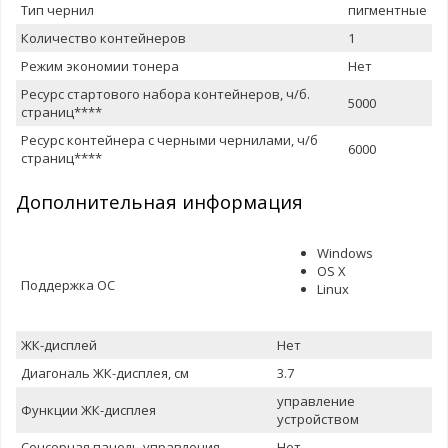
Тип чернил
пигментные
Количество контейнеров
1
Режим экономии тонера
Нет
Ресурс стартового набора контейнеров, ч/б.
5000
страниц****
Ресурс контейнера с черными чернилами, ч/б
6000
страниц****
Дополнительная информация
Windows
OS X
Поддержка ОС
Linux
ЖК-дисплей
Нет
Диагональ ЖК-дисплея, см
3.7
управление
Функции ЖК-дисплея
устройством
Сенсорная панель управления
Нет