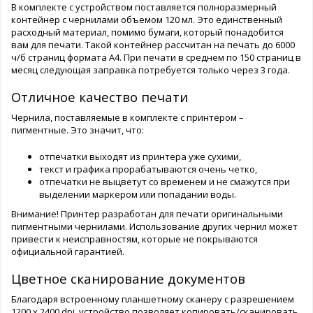
В комплекте с устройством поставляется полноразмерный
контейнер с чернилами объемом 120 мл. Это единственный
расходный материал, помимо бумаги, который понадобится
вам для печати. Такой контейнер рассчитан на печать до 6000
ч/б страниц формата А4. При печати в среднем по 150 страниц в
месяц следующая заправка потребуется только через 3 года.
Отличное качество печати
Чернила, поставляемые в комплекте с принтером –
пигментные. Это значит, что:
отпечатки выходят из принтера уже сухими,
текст и графика прорабатываются очень четко,
отпечатки не выцветут со временем и не смажутся при
выделении маркером или попадании воды.
Внимание! Принтер разработан для печати оригинальными
пигментными чернилами. Использование других чернил может
привести к неисправностям, которые не покрываются
официальной гарантией.
Цветное сканирование документов
Благодаря встроенному планшетному сканеру с разрешением
1200 х 2400 dpi, устройство позволяет копировать/сканировать