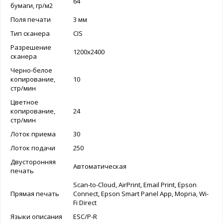
64
бумаги, гр/м2
Поля печати
3 мм
Тип сканера
CIS
Разрешение
1200x2400
cканера
Черно-белое
копирование,
10
стр/мин
Цветное
копирование,
24
стр/мин
Лоток приема
30
Лоток подачи
250
Двусторонняя
Автоматическая
печать
Scan-to-Cloud, AirPrint, Email Print, Epson
Прямая печать
Connect, Epson Smart Panel App, Mopria, Wi-
Fi Direct
Языки описания
ESC/P-R