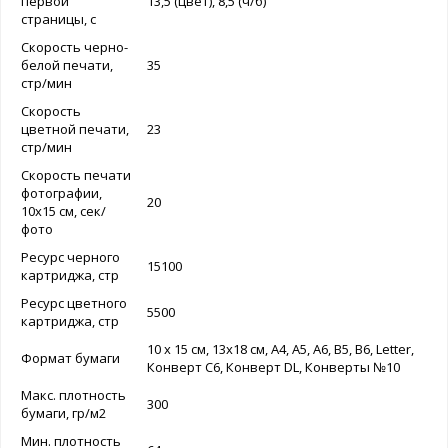
первой
13,5 (цвет), 8,5 (ч/б)
страницы, с
Скорость черно-
белой печати,
35
стр/мин
Cкорость
цветной печати,
23
стр/мин
Скорость печати
фотографии,
20
10х15 см, сек/
фото
Ресурс черного
15100
картриджа, стр
Ресурс цветного
5500
картриджа, стр
10 x 15 см, 13х18 см, A4, A5, A6, B5, B6, Letter,
Формат бумаги
Конверт C6, Конверт DL, Конверты №10
Макс. плотность
300
бумаги, гр/м2
Мин. плотность