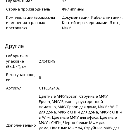
Гарантия, мес.
12
Страна производитель
Филиппины
Комплектация (возможны
Документация, Кабель питания,
изменения в разных
Контейнер с чернилами - 5 шт.,
поставках)
МФУ
Другие
Габариты в
упаковке
27x41x49
(ВхШхГ), см
Вес в упаковке,
8
кг
Артикул
C11CL42402
Цветные МФУ Epson, Струйные МФУ
Epson, МФУ Epson с двусторонней
печатью, МФУ Epson для дома, МФУ с Wi-Fi
для дома, МФУ с СНПЧ для дома, МФУ с СНПЧ
и Wi-Fi, Цветные МФУ для офиса, Цветные
МФУ с СНПЧ, Черно-белые МФУ для
Дополнительно
дома, Цветные МФУ А4, Струйные МФУ для