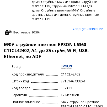
дома, Струйные МФУ для офиса, Струйные
МФУ с СНПЧ, Струйные МФУ с СНПЧ для
дома, Струйные цветные МФУ, Струйные
цветные МФУ для дома, Струйные цветные
МФУ с СНПЧ
Свернуть описание
Вес товара: 9750 г
МФУ струйное цветное EPSON L6360
C11CL42402, А4, до 35 стр/м, WIFI, USB,
Ethernet, no ADF
Бренд
Код производителя
C11CL42402
Штрих код
8715946733241
Код товара
337433
Гарантия
12 месяцев
Полное описание
МФУ струйное цветное
EPSON L6360 C11CL42402,