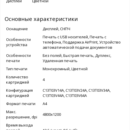
Дисплей
Цветной
Основные характеристики
Оснащение
Дисплей, СНПЧ
Печать с USB носителей, Печать с
Особенности
телефона, Поддержка AirPrint, Устройство
устройства
автоматической подачи документов
Особенности
Без полей, Быстрая печать, Дуплекс,
печати
Удаленная печать
Тип печати
Монохромный, Цветной
Количество
4
картриджей
Конфигурация
C13T03V14A, C13T03V24A, C13T03V34A,
картриджей
C13T03V44A, C13T03V64A
Формат печати
A4
Макс.
4800x1200
разрешение, dpi
Время выхода