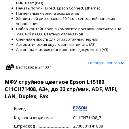
мин. цвет (ISO)
Печать по Wi-Fi Direct, Epson Connect, Ethernet
Пигментные чернила всех цветов
ЖК-дисплей диагональю 10,9 см с сенсорной панелью
управления
Набор контейнеров в комплекте поставки рассчитан на
7500 ч/б и 6000 цветных отпечатков
Сменная ёмкость для отработанных чернил
Автоматическая двусторонняя печать (А3)
Автоподатчик для сканирования документов (А3)
Свернуть описание
Вес товара: 24400 г
МФУ струйное цветное Epson L15180
C11CH71408, А3+, до 32 стр/мин, ADF, WIFI,
LAN, Duplex, Fax
Бренд
Код производителя
C11CH71408_Z
Штрих код
2700001141808