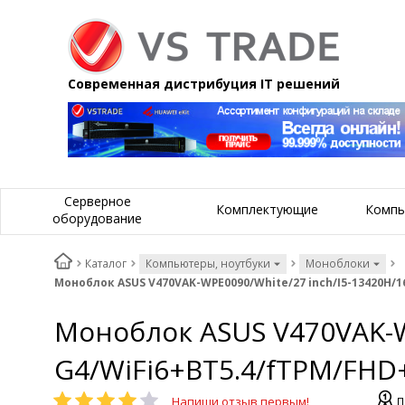
Современная дистрибуция IT решений
Серверное
Комплектующие
Компь
оборудование
Каталог
Компьютеры, ноутбуки
Моноблоки
Моноблок ASUS V470VAK-WPE0090/White/27 inch/I5-13420H/
Моноблок ASUS V470VAK-W
G4/WiFi6+BT5.4/fTPM/FH
Напиши отзыв первым!
П