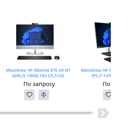
Моноблок HP EliteOne 870 G9 NT
Моноблок HP ProOne 4
QHD,i5-14500,16G D5,512G
IPS,i7-14700,16G 
SSD,W11P,3yw,655 Wrless
SSD,W11P,3Y NBD,HA
По запросу
По запро
kbd&mse,HAS,WiFi7+BT5.4
kbd+mse,WiFi6+