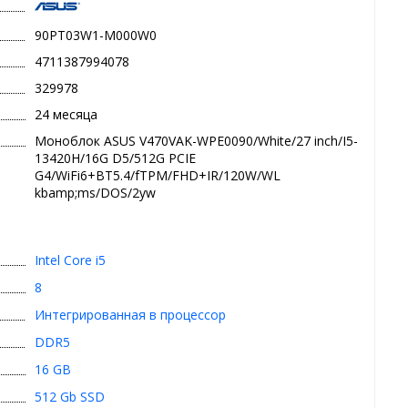
90PT03W1-M000W0
4711387994078
329978
24 месяца
Моноблок ASUS V470VAK-WPE0090/White/27 inch/I5-
13420H/16G D5/512G PCIE
G4/WiFi6+BT5.4/fTPM/FHD+IR/120W/WL
kbamp;ms/DOS/2yw
Intel Core i5
8
Интегрированная в процессор
DDR5
16 GB
512 Gb SSD