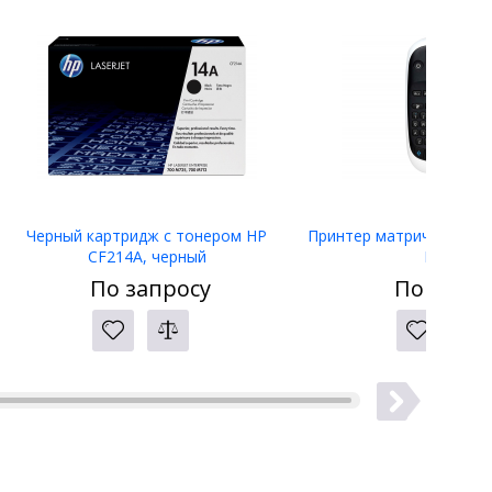
Черный картридж с тонером HP
Принтер матричный Eps
CF214A, черный
LW-400
По запросу
По запро