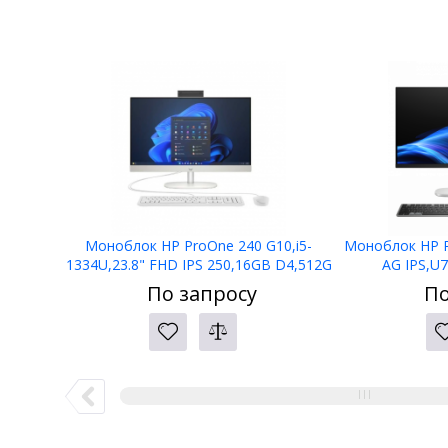
Моноблок HP ProOne 240 G10,i5-
Моноблок HP Pr
1334U,23.8" FHD IPS 250,16GB D4,512G
AG IPS,U
SSD,DOS,3yw NBD,125 wht
PCIe,W11
По запросу
По
kbd+mse,WiFi6+BT5.3