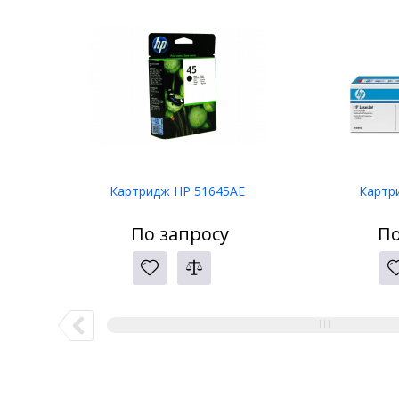
Картридж HP 51645AE
Картр
По запросу
По