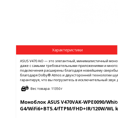
Характеристики
ASUS V470 AiO — это элегантный, минималистичный моно
даже с самыми требовательными приложениями и много
подключения расширены благодаря новейшему сверхбыст
благодаря Dolby® Atmos и двухсторонней технологии шу
гарантируя, что вы погрузитесь в исключительный звук 
Вес товара: 11350 г
Моноблок ASUS V470VAK-WPE0090/White/
G4/WiFi6+BT5.4/fTPM/FHD+IR/120W/WL 