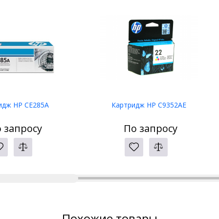
идж HP CE285A
Картридж HP C9352AE
 запросу
По запросу
Похожие товары