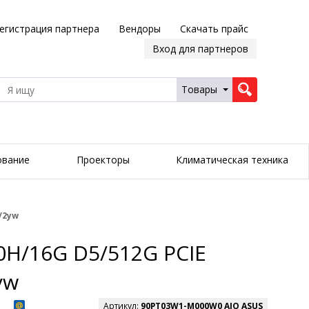
егистрация партнера
Вендоры
Скачать прайс
Вход для партнеров
Товары
ование
Проекторы
Климатическая техника
/2yw
0H/16G D5/512G PCIE
yw
Артикул:
90PT03W1-M000W0 AIO ASUS