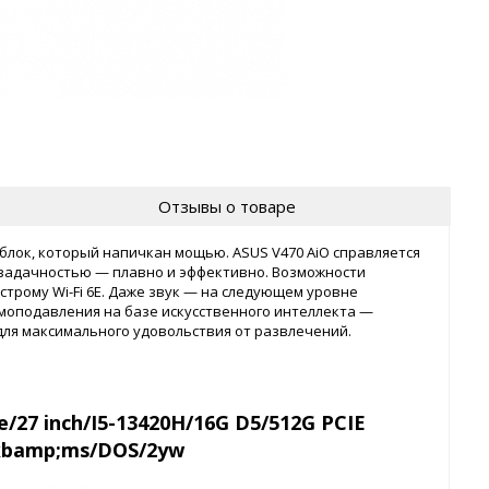
Отзывы о товаре
блок, который напичкан мощью. ASUS V470 AiO справляется
задачностью — плавно и эффективно. Возможности
рому Wi-Fi 6E. Даже звук — на следующем уровне
моподавления на базе искусственного интеллекта —
для максимального удовольствия от развлечений.
27 inch/I5-13420H/16G D5/512G PCIE
kbamp;ms/DOS/2yw