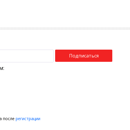
Подписаться
м:
на после
регистрации