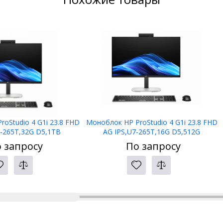
oStudio 4 G1i 23.8 FHD
Моноблок HP ProStudio 4 G1i 23.8 FHD
7-265T,32G D5,1TB
AG IPS,U7-265T,16G D5,512G
P,1yw,USB KBD+MS
PCIe,W11P,3yw,USB KBD+MS
 запросу
По запросу