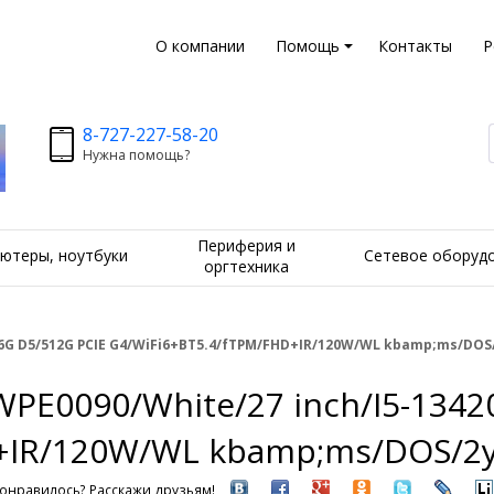
О компании
Помощь
Контакты
Р
8-727-227-58-20
Нужна помощь?
Периферия и
ютеры, ноутбуки
Сетевое оборуд
оргтехника
16G D5/512G PCIE G4/WiFi6+BT5.4/fTPM/FHD+IR/120W/WL kbamp;ms/DOS
PE0090/White/27 inch/I5-1342
D+IR/120W/WL kbamp;ms/DOS/2
онравилось? Расскажи друзьям!