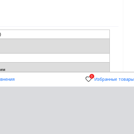
B)
3 мм
0
авнения
Избранные товары
5 мм
 мм
 со всеми портативными и настольными
а базе Windows Vista/7/8/10, оснащенными