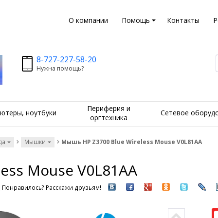
О компании
Помощь
Контакты
Р
8-727-227-58-20
Нужна помощь?
Периферия и
ютеры, ноутбуки
Сетевое оборуд
оргтехника
да
Мышки
Мышь HP Z3700 Blue Wireless Mouse V0L81AA
less Mouse V0L81AA
Понравилось? Расскажи друзьям!