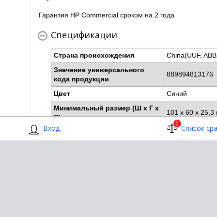
Гарантия HP Commercial сроком на 2 года
Спецификации
Страна происхождения
China(UUF, AB
Значение универсального
889894813176
кода продукции
Цвет
Синий
Минимальный размер (Ш x Г x
101 x 60 x 25,
В)
0
Вход
Список ср
Вес
0,05 кг
Вес в упаковке
0,15 кг
Размер основной упаковки
339 x 310 x 41
(метрические единицы)
Размеры упаковки (Ш x Г x В)
198 x 139 x 53
Совместимость
Совместимость
компьютерами н