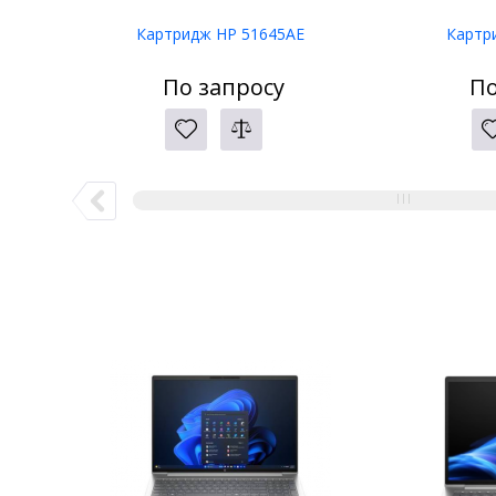
Картридж HP 51645AE
Картр
По запросу
По