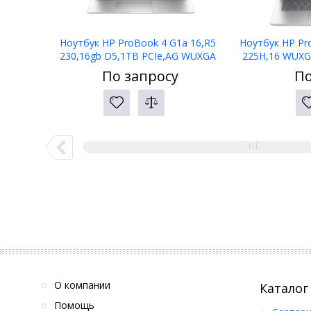
Ноутбук HP ProBook 4 G1a 16,R5
Ноутбук HP Pr
230,16gb D5,1TB PCIe,AG WUXGA
225H,16 WUXG
300,5mp IR,W11P,1yw,kbd bl
PCIe,W11p6
По запросу
По
KZ,
О компании
Каталог
Помощь