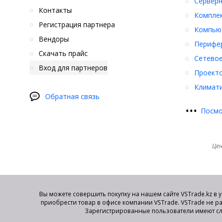
Серверн
Контакты
Компле
Регистрация партнера
Компьют
Вендоры
Перифер
Скачать прайс
Сетевое
Вход для партнеров
Проект
Климати
Обратная связь
•
•
•
Посмо
Цен
Вы можете совершить покупку на нашем сайте VSTrade.kz в 
приобрести товар в офисе компании VSTrade. VSTrade не р
Зарегистрированные пользователи имеют сл