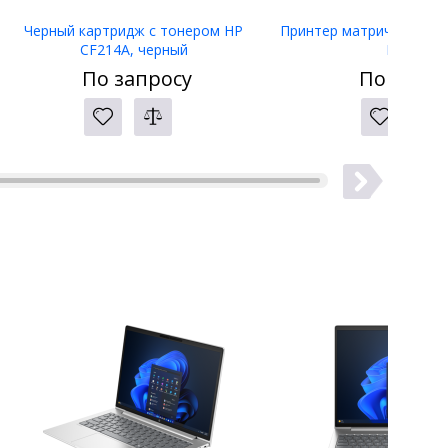
Черный картридж с тонером HP
Принтер матричный Eps
CF214A, черный
LW-400
По запросу
По запро