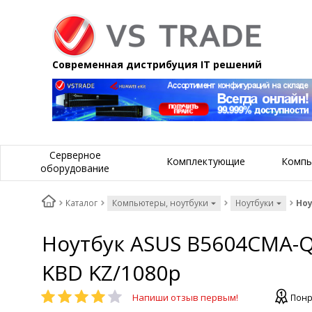
Современная дистрибуция IT решений
Серверное
Комплектующие
Компь
оборудование
Каталог
Компьютеры, ноутбуки
Ноутбуки
Ноу
Ноутбук ASUS B5604CMA-QY
KBD KZ/1080p
Напиши отзыв первым!
Понр