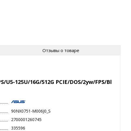
Отзывы о товаре
S/U5-125U/16G/512G PCIE/DOS/2yw/FPS/Bl
90NX0751-M006J0_S
2700001260745
335596