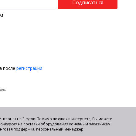
Подписаться
м:
на после
регистрации
той.
нтернет на 3 суток. Помимо покупок в интернете, Вы можете
 конкурсах на поставки оборудования конечным заказчикам.
инговая поддержка, персональный менеджер.