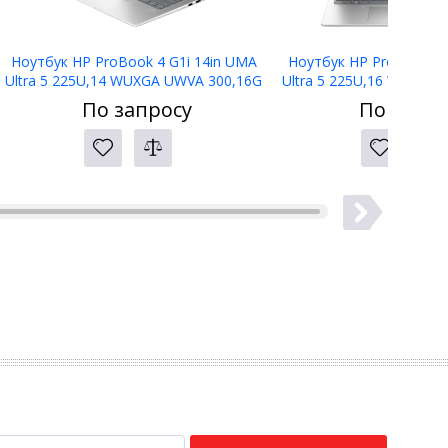
Ноутбук HP ProBook 4 G1i 14in UMA
Ноутбук HP ProBook 4 
Ultra 5 225U,14 WUXGA UWVA 300,16G
Ultra 5 225U,16 WUXGA
D5,512G PCIe,W11p64,3yw,5MP IR,Bl
D5,512G PCIe,W11p64,3
По запросу
По запро
kbd
kbd