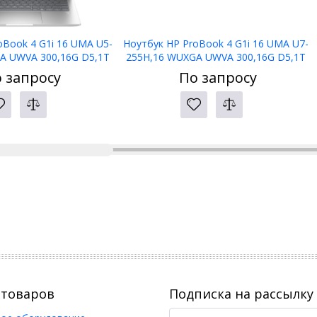
oBook 4 G1i 16 UMA U5-
Ноутбук HP ProBook 4 G1i 16 UMA U7-
A UWVA 300,16G D5,1T
255H,16 WUXGA UWVA 300,16G D5,1T
,1yw,5MP IR,Bl kbd
PCIe,W11p6,1yw,5MP IR,Bl kbd
 запросу
По запросу
WiFi7+BT5.4
KZ,WiFi7+BT5.4
 товаров
Подписка на рассылку