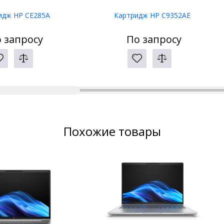
идж HP CE285A
Картридж HP C9352AE
 запросу
По запросу
Похожие товары