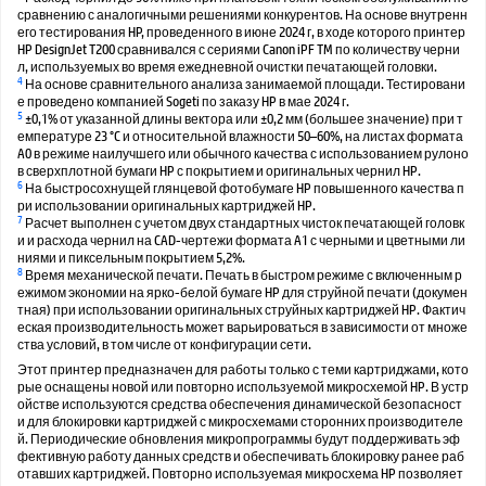
сравнению с аналогичными решениями конкурентов. На основе внутренн
его тестирования HP, проведенного в июне 2024 г, в ходе которого принтер
HP DesignJet T200 сравнивался с сериями Canon iPF TM по количеству черни
л, используемых во время ежедневной очистки печатающей головки.
4
На основе сравнительного анализа занимаемой площади. Тестировани
е проведено компанией Sogeti по заказу HP в мае 2024 г.
5
±0,1% от указанной длины вектора или ±0,2 мм (большее значение) при т
емпературе 23 °C и относительной влажности 50–60%, на листах формата
A0 в режиме наилучшего или обычного качества с использованием рулоно
в сверхплотной бумаги HP с покрытием и оригинальных чернил HP.
6
На быстросохнущей глянцевой фотобумаге HP повышенного качества п
ри использовании оригинальных картриджей HP.
7
Расчет выполнен с учетом двух стандартных чисток печатающей головк
и и расхода чернил на CAD-чертежи формата A1 с черными и цветными ли
ниями и пиксельным покрытием 5,2%.
8
Время механической печати. Печать в быстром режиме с включенным р
ежимом экономии на ярко-белой бумаге HP для струйной печати (докумен
тная) при использовании оригинальных струйных картриджей HP. Фактич
еская производительность может варьироваться в зависимости от множе
ства условий, в том числе от конфигурации сети.
Этот принтер предназначен для работы только с теми картриджами, кото
рые оснащены новой или повторно используемой микросхемой HP. В устр
ойстве используются средства обеспечения динамической безопасност
и для блокировки картриджей с микросхемами сторонних производителе
й. Периодические обновления микропрограммы будут поддерживать эф
фективную работу данных средств и обеспечивать блокировку ранее раб
отавших картриджей. Повторно используемая микросхема HP позволяет