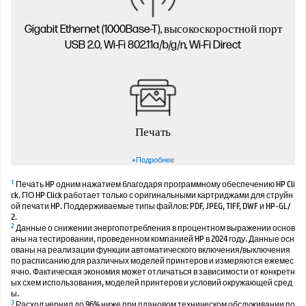
Gigabit Ethernet (1000Base-T), высокоскоростной порт
USB 2.0, Wi-Fi 802.11a/b/g/n, Wi-Fi Direct
Печать
+Подробнее
1
Печать HP одним нажатием благодаря программному обеспечению HP Cli
ck. ПО HP Click работает только с оригинальными картриджами для струйн
ой печати HP. Поддерживаемые типы файлов: PDF, JPEG, TIFF, DWF и HP-GL/
2.
2
Данные о снижении энергопотребления в процентном выражении основ
аны на тестировании, проведенном компанией HP в 2024 году. Данные осн
ованы на реализации функции автоматического включения/выключения
по расписанию для различных моделей принтеров и измеряются ежемес
ячно. Фактическая экономия может отличаться в зависимости от конкретн
ых схем использования, моделей принтеров и условий окружающей сред
ы.
3
Расход чернил до 96% ниже при плановом техническом обслуживании по