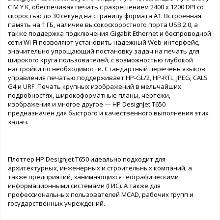
C M Y K, обеспечивая печать с разрешением 2400 x 1200 DPI со
скоростью до 30 секунд на страницу формата A1. Встроенная
память на 1 ГБ, наличие высокоскоростного порта USB 2.0, а
также поддержка подключения Gigabit Ethernet и беспроводной
сети Wi-Fi позволяют установить надежный Web-интерфейс,
значительно упрощающий постановку задач на печать для
широкого круга пользователей, с возможностью глубокой
настройки по необходимости. Стандартный перечень языков
управления печатью поддерживает HP-GL/2, HP-RTL, JPEG, CALS
G4 и URF. Печать крупных изображений в мельчайших
подробностях, широкоформатные планы, чертежи,
изображения и многое другое — HP DesignJet T650
предназначен для быстрого и качественного выполнения этих
задач.
Плоттер HP DesignJet T650 идеально подходит для
архитектурных, инженерных и строительных компаний, а
также предприятий, занимающихся географическими
информационными системами (ГИС). А также для
профессиональных пользователей MCAD, рабочих групп и
государственных учреждений.