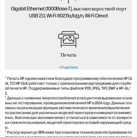
Gigabit Ethernet (1000Base-T), высокоскоростной порт
USB 2.0, Wi-Fi 802.11a/b/g/n, Wi-Fi Direct
Печать
+Подробнее
1
Печать HP одним нажатием благодаря программному обеспечению HP Cli
ck. ПО HP Click работает только с оригинальными картриджами для струйн
ой печати HP. Поддерживаемые типы файлов: PDF, JPEG, TIFF, DWF и HP-GL/
2.
2
Данные о снижении энергопотребления в процентном выражении основ
аны на тестировании, проведенном компанией HP в 2024 году. Данные осн
ованы на реализации функции автоматического включения/выключения
по расписанию для различных моделей принтеров и измеряются ежемес
ячно. Фактическая экономия может отличаться в зависимости от конкретн
ых схем использования, моделей принтеров и условий окружающей сред
ы.
3
Расход чернил до 96% ниже при плановом техническом обслуживании по
сравнению с аналогичными решениями конкурентов. На основе внутренн