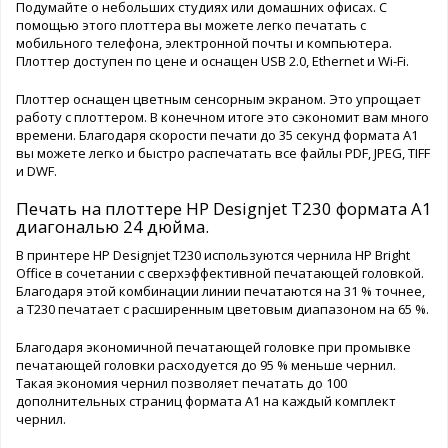
Подумайте о небольших студиях или домашних офисах. С
помощью этого плоттера вы можете легко печатать с
мобильного телефона, электронной почты и компьютера.
Плоттер доступен по цене и оснащен USB 2.0, Ethernet и Wi-Fi.
Плоттер оснащен цветным сенсорным экраном. Это упрощает
работу с плоттером. В конечном итоге это сэкономит вам много
времени. Благодаря скорости печати до 35 секунд формата A1
вы можете легко и быстро распечатать все файлы PDF, JPEG, TIFF
и DWF.
Печать на плоттере HP Designjet T230 формата A1
диагональю 24 дюйма.
В принтере HP Designjet T230 используются чернила HP Bright
Office в сочетании с сверхэффективной печатающей головкой.
Благодаря этой комбинации линии печатаются на 31 % точнее,
а T230 печатает с расширенным цветовым диапазоном на 65 %.
Благодаря экономичной печатающей головке при промывке
печатающей головки расходуется до 95 % меньше чернил.
Такая экономия чернил позволяет печатать до 100
дополнительных страниц формата A1 на каждый комплект
чернил.