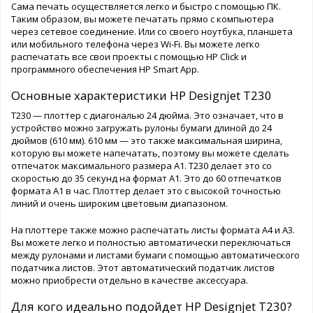
Сама печать осуществляется легко и быстро с помощью ПК.
Таким образом, вы можете печатать прямо с компьютера
через сетевое соединение. Или со своего ноутбука, планшета
или мобильного телефона через Wi-Fi. Вы можете легко
распечатать все свои проекты с помощью HP Click и
программного обеспечения HP Smart App.
Основные характеристики HP Designjet T230
T230 — плоттер с диагональю 24 дюйма. Это означает, что в
устройство можно загружать рулоны бумаги длиной до 24
дюймов (610 мм). 610 мм — это также максимальная ширина,
которую вы можете напечатать, поэтому вы можете сделать
отпечаток максимального размера A1. T230 делает это со
скоростью до 35 секунд на формат A1. Это до 60 отпечатков
формата А1 в час. Плоттер делает это с высокой точностью
линий и очень широким цветовым диапазоном.
На плоттере также можно распечатать листы формата А4 и А3.
Вы можете легко и полностью автоматически переключаться
между рулонами и листами бумаги с помощью автоматического
податчика листов. Этот автоматический податчик листов
можно приобрести отдельно в качестве аксессуара.
Для кого идеально подойдет HP Designjet T230?