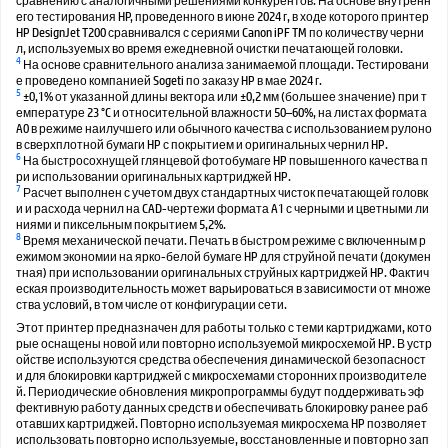
его тестирования HP, проведенного в июне 2024 г, в ходе которого принтер
HP DesignJet T200 сравнивался с сериями Canon iPF TM по количеству черни
л, используемых во время ежедневной очистки печатающей головки.
4
На основе сравнительного анализа занимаемой площади. Тестировани
е проведено компанией Sogeti по заказу HP в мае 2024 г.
5
±0,1% от указанной длины вектора или ±0,2 мм (большее значение) при т
емпературе 23 °C и относительной влажности 50–60%, на листах формата
A0 в режиме наилучшего или обычного качества с использованием рулоно
в сверхплотной бумаги HP с покрытием и оригинальных чернил HP.
6
На быстросохнущей глянцевой фотобумаге HP повышенного качества п
ри использовании оригинальных картриджей HP.
7
Расчет выполнен с учетом двух стандартных чисток печатающей головк
и и расхода чернил на CAD-чертежи формата A1 с черными и цветными ли
ниями и пиксельным покрытием 5,2%.
8
Время механической печати. Печать в быстром режиме с включенным р
ежимом экономии на ярко-белой бумаге HP для струйной печати (докумен
тная) при использовании оригинальных струйных картриджей HP. Фактич
еская производительность может варьироваться в зависимости от множе
ства условий, в том числе от конфигурации сети.
Этот принтер предназначен для работы только с теми картриджами, кото
рые оснащены новой или повторно используемой микросхемой HP. В устр
ойстве используются средства обеспечения динамической безопасност
и для блокировки картриджей с микросхемами сторонних производителе
й. Периодические обновления микропрограммы будут поддерживать эф
фективную работу данных средств и обеспечивать блокировку ранее раб
отавших картриджей. Повторно используемая микросхема HP позволяет
использовать повторно используемые, восстановленные и повторно зап