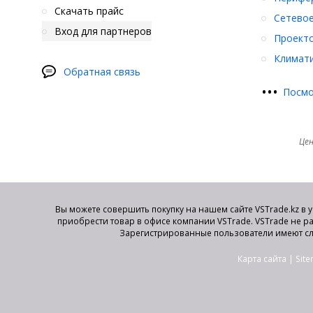
Скачать прайс
Сетевое
Вход для партнеров
Проект
Климати
Обратная связь
•
•
•
Посмо
Цен
Вы можете совершить покупку на нашем сайте VSTrade.kz в 
приобрести товар в офисе компании VSTrade. VSTrade не р
Зарегистрированные пользователи имеют сл
Карта сайта
|
Sit