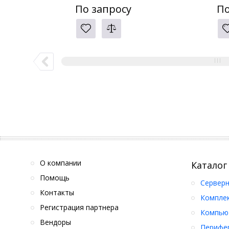
Ryzen Quad-Core 2.3GHz, 8GB RAM
AMD Ryzen V3C
По запросу
По
DDR5, 10GbE Port
О компании
Каталог
Помощь
Серверн
Контакты
Компле
Регистрация партнера
Компьют
Вендоры
Перифер