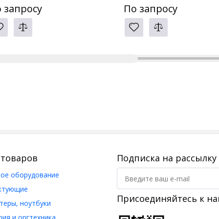
14 - 2x 10 GbE + 2x 5
Ryzen Quad-Core 2.3GHz, 16GB RAM
 запросу
По запросу
GbE.
DDR5, Dual 10GbE Port
 товаров
Подписка на рассылку
ое оборудование
ктующие
Присоединяйтесь к на
еры, ноутбуки
ия и оргтехника