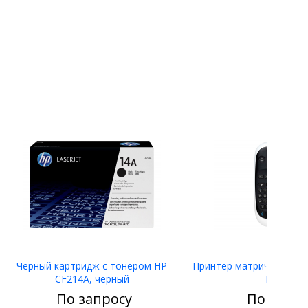
Черный картридж с тонером HP
Принтер матричный Eps
CF214A, черный
LW-400
По запросу
По запро