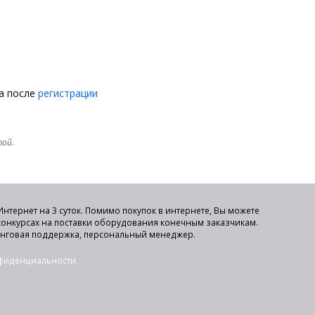
на после
регистрации
той.
нтернет на 3 суток. Помимо покупок в интернете, Вы можете
 конкурсах на поставки оборудования конечным заказчикам.
инговая поддержка, персональный менеджер.
нфиденциальности