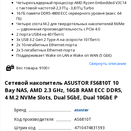
Четырехъядерный процессор AMD Ryzen Embedded V3C14
с тактовой частотой 2,3 ГГц - 3,8 ГГц Turbo
16 ГБ памяти DDR5-4800 ECC серверного уровня (макс. 64
ГБ)
Четыре слота M.2 для твердотельных накопителей NVMe
— удвоенная производительность с PCIe 4.0
2 порта USB4 на 40 Гбит/с
3x USB 3.2 Gen 2 Type-A на скорости 10 Гбит/с
2x 10-гигабитных Ethernet-порта
2x 5-гигабитных Ethernet-порта
Поддерживает Wake on LAN и Wake on WAN (5 GbE)
Свернуть описание
Вес товара: 9100 г
Сетевой накопитель ASUSTOR FS6810T 10
Bay NAS, AMD 2.3 GHz, 16GB RAM ECC DDR5,
4 M.2 NVMe Slots, Dual 5GbE, Dual 10GbE P
Бренд
Код производителя
AS6810T
Штрих код
4710474831593