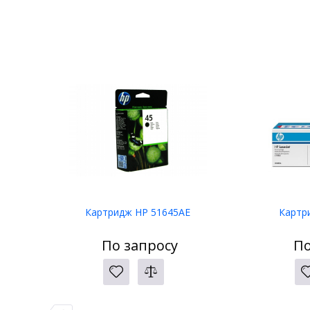
Картридж HP 51645AE
Картр
По запросу
По