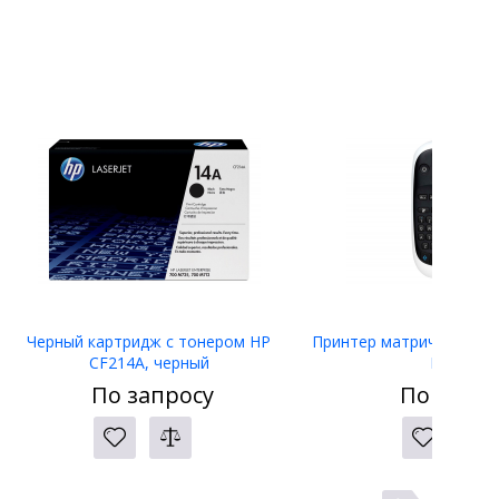
Черный картридж с тонером HP
Принтер матричный Eps
CF214A, черный
LW-400
По запросу
По запро