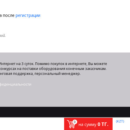
на после
регистрации
той.
нтернет на 3 суток. Помимо покупок в интернете, Вы можете
 конкурсах на поставки оборудования конечным заказчикам.
инговая поддержка, персональный менеджер.
нфиденциальности
(KZT)
0
0
ТГ.
на сумму