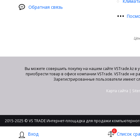
Климати
Обратная связь
•
•
•
Посмо
Цен
Вы можете совершить покупку на нашем сайте VSTrade.kz в 
приобрести товар в офисе компании VSTrade. VSTrade не р
Зарегистрированные пользователи имеют сл
Карта сайта
|
Sit
2015-2025 © VS TRADE Интернет-площадка для продажи компьютерного
0
Вход
Список ср