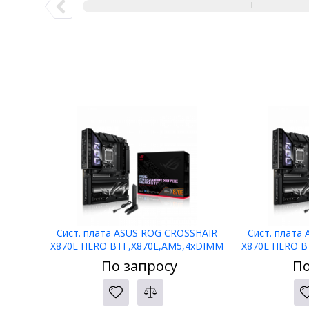
Сист. плата ASUS ROG CROSSHAIR
Сист. плата
X870E HERO BTF,X870E,AM5,4xDIMM
X870E HERO B
DDR5,2xPCI-E x16
DDR5
По запросу
По
,5xM.2,4xSATA,HDMI,WIFI7,BOX
,5xM.2,4xS