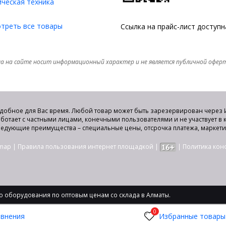
ческая техника
треть все товары
Ссылка на прайс-лист доступ
а на сайте носит информационный характер и не является публичной офер
удобное для Вас время. Любой товар может быть зарезервирован через И
аботает с частными лицами, конечными пользователями и не участвует в
едующие преимущества – специальные цены, отсрочка платежа, маркет
emap
|
Правила пользования интернет площадкой
|
|
Политика ко
 оборудования по оптовым ценам со склада в Алматы.
0
авнения
Избранные товары