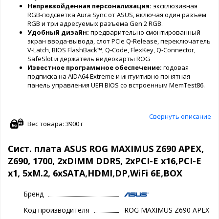
Непревзойденная персонализация:
эксклюзивная
RGB-подсветка Aura Sync от ASUS, включая один разъем
RGB и три адресуемых разъема Gen 2 RGB.
Удобный дизайн:
предварительно смонтированный
экран ввода-вывода, слот PCIe Q-Release, переключатель
V-Latch, BIOS FlashBack™, Q-Code, FlexKey, Q-Connector,
SafeSlot и держатель видеокарты ROG
Известное программное обеспечение:
годовая
подписка на AIDA64 Extreme и интуитивно понятная
панель управления UEFI BIOS со встроенным MemTest86.
Свернуть описание
Вес товара: 3900 г
Сист. плата ASUS ROG MAXIMUS Z690 APEX,
Z690, 1700, 2xDIMM DDR5, 2xPCI-E x16,PCI-E
x1, 5xM.2, 6xSATA,HDMI,DP,WiFi 6E,BOX
Бренд
Код производителя
ROG MAXIMUS Z690 APEX