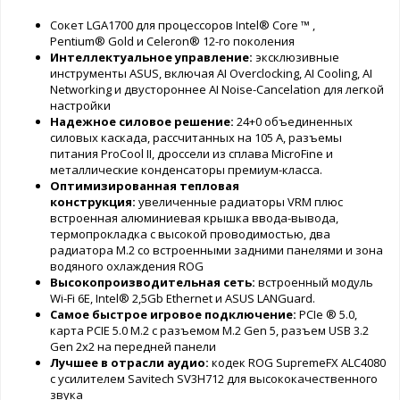
Сокет LGA1700 для процессоров Intel® Core ™ ,
Pentium® Gold и Celeron® 12-го поколения
Интеллектуальное управление:
эксклюзивные
инструменты ASUS, включая AI Overclocking, AI Cooling, AI
Networking и двустороннее AI Noise-Cancelation для легкой
настройки
Надежное силовое решение:
24+0 объединенных
силовых каскада, рассчитанных на 105 А, разъемы
питания ProCool II, дроссели из сплава MicroFine и
металлические конденсаторы премиум-класса.
Оптимизированная тепловая
конструкция:
увеличенные радиаторы VRM плюс
встроенная алюминиевая крышка ввода-вывода,
термопрокладка с высокой проводимостью, два
радиатора M.2 со встроенными задними панелями и зона
водяного охлаждения ROG
Высокопроизводительная сеть:
встроенный модуль
Wi-Fi 6E, Intel® 2,5Gb Ethernet и ASUS LANGuard.
Самое быстрое игровое подключение:
PCIe ® 5.0,
карта PCIE 5.0 M.2 с разъемом M.2 Gen 5, разъем USB 3.2
Gen 2x2 на передней панели
Лучшее в отрасли аудио:
кодек ROG SupremeFX ALC4080
с усилителем Savitech SV3H712 для высококачественного
звука