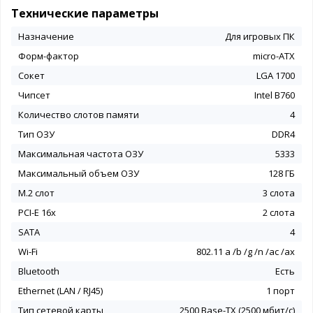
Технические параметры
Назначение
Для игровых ПК
Форм-фактор
micro-ATX
Сокет
LGA 1700
Чипсет
Intel B760
Количество слотов памяти
4
Тип ОЗУ
DDR4
Максимальная частота ОЗУ
5333
Максимальный объем ОЗУ
128 ГБ
M.2 слот
3 слота
PCI-E 16x
2 слота
SATA
4
Wi-Fi
802.11 a /b /g /n /ac /ax
Bluetooth
Есть
Ethernet (LAN / RJ45)
1 порт
Тип сетевой карты
2500 Base-TX (2500 мбит/с)