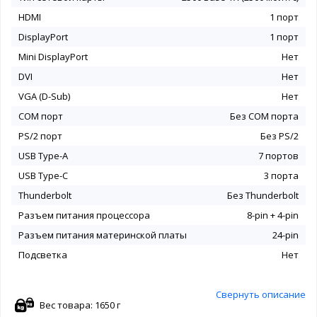
HDMI
1 порт
DisplayPort
1 порт
Mini DisplayPort
Нет
DVI
Нет
VGA (D-Sub)
Нет
COM порт
Без COM порта
PS/2 порт
Без PS/2
USB Type-A
7 портов
USB Type-C
3 порта
Thunderbolt
Без Thunderbolt
Разъем питания процессора
8-pin + 4-pin
Разъем питания материнской платы
24-pin
Подсветка
Нет
Свернуть описание
Вес товара: 1650 г