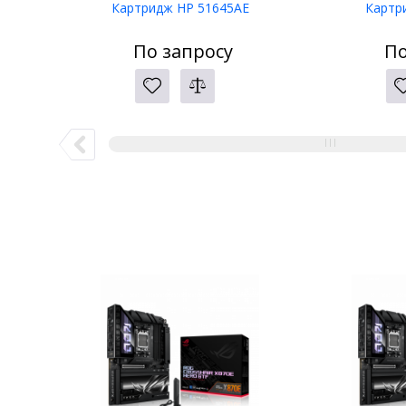
Картридж HP 51645AE
Картр
По запросу
По