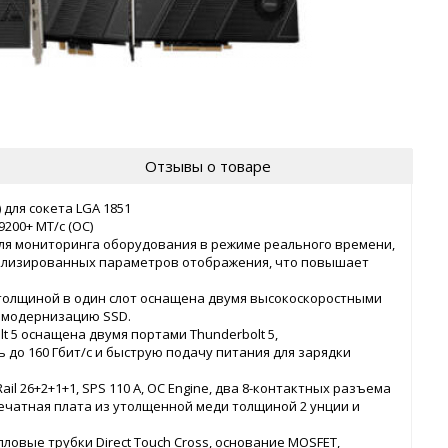
Отзывы о товаре
 для сокета LGA 1851
200+ MT/с (OC)
 для мониторинга оборудования в режиме реального времени,
нализированных параметров отображения, что повышает
2 толщиной в один слот оснащена двумя высокоскоростными
т модернизацию SSD.
 5 оснащена двумя портами Thunderbolt 5,
о 160 Гбит/с и быструю подачу питания для зарядки
l 26+2+1+1, SPS 110 А, OC Engine, два 8-контактных разъема
 печатная плата из утолщенной меди толщиной 2 унции и
пловые трубки Direct Touch Cross, основание MOSFET,