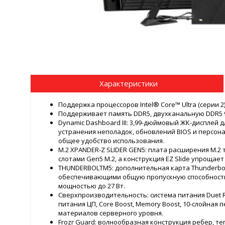
Характеристики
Поддержка процессоров Intel® Core™ Ultra (серии 2)
Поддерживает память DDR5, двухканальную DDR5 9
Dynamic Dashboard III: 3,99-дюймовый ЖК-дисплей
устранения неполадок, обновлений BIOS и персо
общее удобство использования.
M.2 XPANDER-Z SLIDER GEN5: плата расширения M.
слотами Gen5 M.2, а конструкция EZ Slide упрощае
THUNDERBOLTM5: дополнительная карта Thunderbolt
обеспечивающими общую пропускную способность д
мощностью до 27 Вт.
Сверхпроизводительность: система питания Duet Rai
питания ЦП, Core Boost, Memory Boost, 10-слойная
материалов серверного уровня.
Frozr Guard: волнообразная конструкция ребер, те