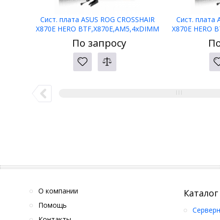
Сист. плата ASUS ROG CROSSHAIR
Сист. плата
X870E HERO BTF,X870E,AM5,4xDIMM
X870E HERO B
DDR5,2xPCI-E x16
DDR5
По запросу
По
,5xM.2,4xSATA,HDMI,WIFI7,BOX
,5xM.2,4xS
О компании
Каталог
Помощь
Серверн
Контакты