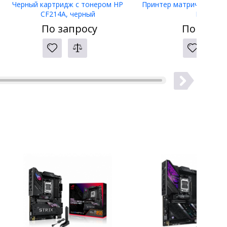
Черный картридж с тонером HP
Принтер матричный Eps
CF214A, черный
LW-400
По запросу
По запро