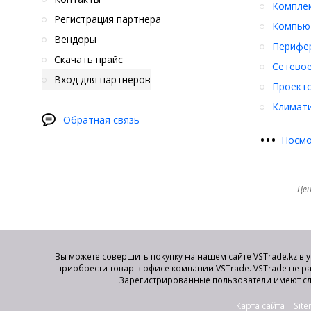
Компле
Регистрация партнера
Компьют
Вендоры
Перифер
Скачать прайс
Сетевое
Вход для партнеров
Проект
Климати
Обратная связь
•
•
•
Посмо
Цен
Вы можете совершить покупку на нашем сайте VSTrade.kz в 
приобрести товар в офисе компании VSTrade. VSTrade не р
Зарегистрированные пользователи имеют сл
Карта сайта
|
Sit