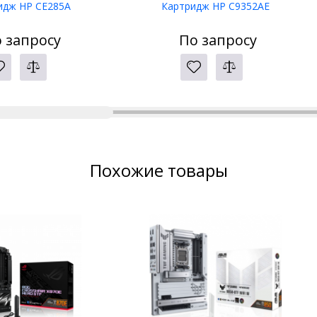
идж HP CE285A
Картридж HP C9352AE
 запросу
По запросу
Похожие товары