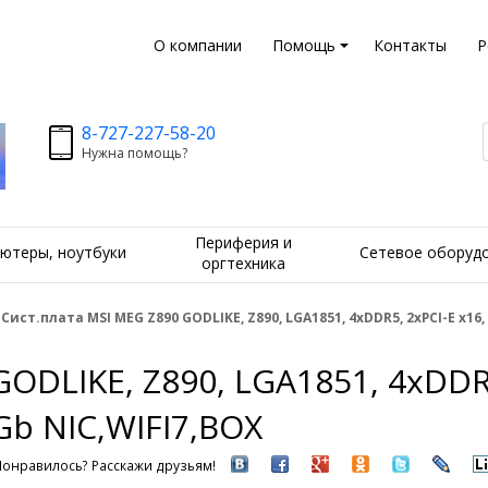
О компании
Помощь
Контакты
Р
8-727-227-58-20
Нужна помощь?
Периферия и
ютеры, ноутбуки
Сетевое оборуд
оргтехника
Сист.плата MSI MEG Z890 GODLIKE, Z890, LGA1851, 4xDDR5, 2xPCI-E x16, 
ODLIKE, Z890, LGA1851, 4xDDR5,
Gb NIC,WIFI7,BOX
Понравилось? Расскажи друзьям!