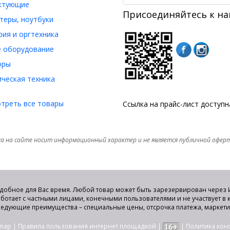
ктующие
Присоединяйтесь к на
еры, ноутбуки
ия и оргтехника
 оборудование
оры
ческая техника
треть все товары
Ссылка на прайс-лист доступ
а на сайте носит информационный характер и не является публичной офер
удобное для Вас время. Любой товар может быть зарезервирован через И
аботает с частными лицами, конечными пользователями и не участвует в
едующие преимущества – специальные цены, отсрочка платежа, маркет
emap
|
Правила пользования интернет площадкой
|
|
Политика ко