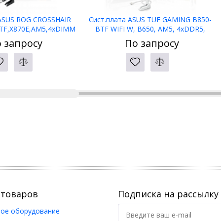
 ASUS ROG CROSSHAIR
Сист.плата ASUS TUF GAMING B850-
TF,X870E,AM5,4xDIMM
BTF WIFI W, B650, AM5, 4xDDR5,
,2xPCI-E x16
2xPCI-E x16, PCI-Ex1, M2,
 запросу
По запросу
ATA,HDMI,WIFI7,BOX
SATA,HDMI,DP, WIFI7, WHITE, BOX
 товаров
Подписка на рассылку
ое оборудование