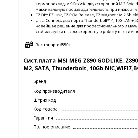
термопрокладки 9 Вт/м·К, двухсторонний M.2 Shiel
максимальную производительность при низкой те
EZ DIY: EZ Link, EZ PCIe Release, EZ Magnetic M.2 Shield F
Ultra Connect: два порта Thunderbolt™ 4, 10G LAN + 
новейшее решение для профессионального и мул
стабильную и высокоскоростную работу в сети и 
Вес товара: 6550 г
Сист.плата MSI MEG Z890 GODLIKE, Z890, 
M2, SATA, Thunderbolt, 10Gb NIC,WIFI7,
Бренд
Код производителя
Штрих код
Код товара
Гарантия
Полное описание