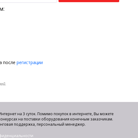
м:
на после
регистрации
той.
нтернет на 3 суток. Помимо покупок в интернете, Вы можете
 конкурсах на поставки оборудования конечным заказчикам.
инговая поддержка, персональный менеджер.
нфиденциальности