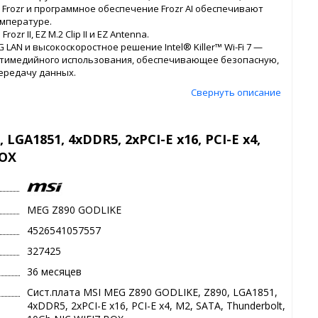
d Frozr и программное обеспечение Frozr AI обеспечивают
мпературе.
rozr II, EZ M.2 Clip II и EZ Antenna.
5G LAN и высокоскоростное решение Intel® Killer™ Wi-Fi 7 —
ьтимедийного использования, обеспечивающее безопасную,
передачу данных.
Свернуть описание
LGA1851, 4xDDR5, 2xPCI-E x16, PCI-E x4,
BOX
MEG Z890 GODLIKE
4526541057557
327425
36 месяцев
Сист.плата MSI MEG Z890 GODLIKE, Z890, LGA1851,
4xDDR5, 2xPCI-E x16, PCI-E x4, M2, SATA, Thunderbolt,