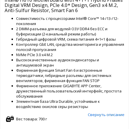
Digital VRM Design, PCIe 4.0* Design, Gen3 x4 M.2,
Anti-Sulfur Resistor, Smart Fan 6
Совместимость с процессорами Intel® Core™ 14-/13-/12-
поколения
2 DIMM-разъема для модулей ОЗУ DDR4 без ECC и
буферизации (2-канальный режим работы)
Гибридный цифровой VRM, схема питания 4+1+1 фазы
Контроллер GbE LAN, средства мониторинга и управления
полосой пропускания
NVMe PCIe 3.0 x4 M.2
Высококачественные аудиоконденсаторы и
антишумовой экран
Фирменная функция Smart Fan 6 и встроенные
термодатчики, гибридные разъемы для системных
вентиляторов, фирменная функция FAN STOP
Фирменное приложение GIGABYTE APP Center,
дружественный пользовательский интерфейс, простота
обслуживания​​
Элементная база Ultra Durable, устойчивые к
воздействию окислов серы резисторы
Свернуть описание
Вес товара: 700 г