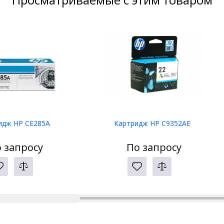
идж HP CE285A
Картридж HP C9352AE
 запросу
По запросу