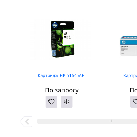
Картридж HP 51645AE
Картр
По запросу
По