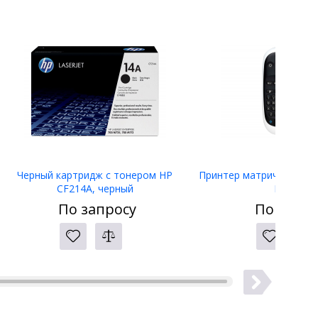
Черный картридж с тонером HP
Принтер матричный Eps
CF214A, черный
LW-400
По запросу
По запро