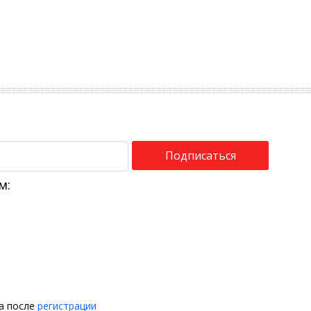
Подписаться
м:
на после
регистрации