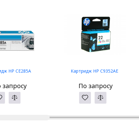
идж HP CE285A
Картридж HP C9352AE
 запросу
По запросу