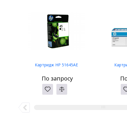
Картридж HP 51645AE
Картр
По запросу
По