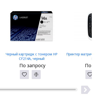
Черный картридж с тонером HP
Принтер матричный Eps
CF214A, черный
LW-400
По запросу
По запро