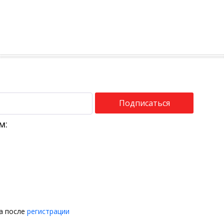
Подписаться
м:
на после
регистрации