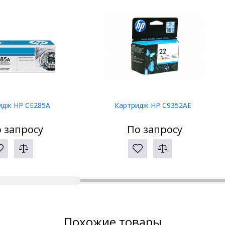
идж HP CE285A
Картридж HP C9352AE
 запросу
По запросу
Похожие товары