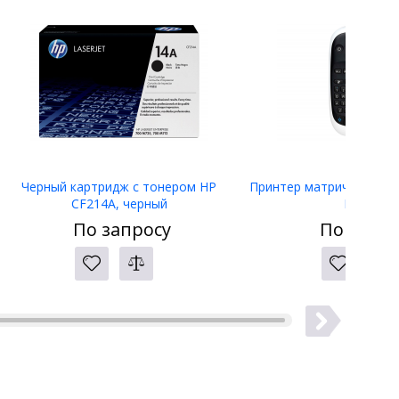
Черный картридж с тонером HP
Принтер матричный Eps
CF214A, черный
LW-400
По запросу
По запро