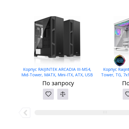
Корпус RAIJINTEK ARCADIA III-MS4,
Корпус Raijin
Mid-Tower, MATX, Mini-ITX, ATX, USB
Tower, TG, 7
2.0 Type-A, USB 3.2 Gen 1 Type-A,
3.0 + 1xUSB Typ
По запросу
По
ARGB- 4x120мм,TG
m