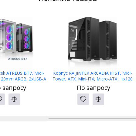
tek ATREUS BT7, Midi-
Корпус RAIJINTEK ARCADIA III ST, Midi-
x120mm ARGB, 2xUSB-A
Tower, ATX, Mini-ITX, Micro-ATX , 1х120
e-C , E-ATX, ATX, mATX,
мм, Front Panel 1x USB 3.0,
 запросу
По запросу
ITX, Black
2хUSB2.0,Black