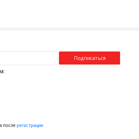
Подписаться
м:
на после
регистрации