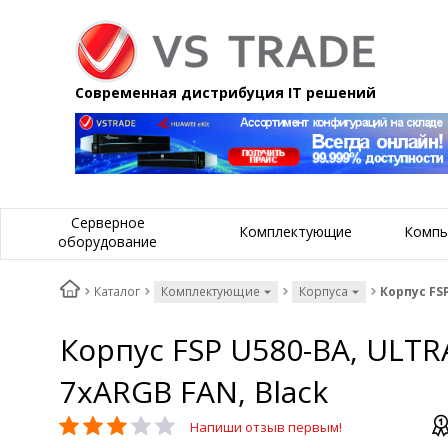
Современная дистрибуция IT решений
Серверное
Комплектующие
Компь
оборудование
Каталог
Комплектующие
Корпуса
Корпус FSP
Корпус FSP U580-BA, ULTRA
7xARGB FAN, Black
Напиши отзыв первым!