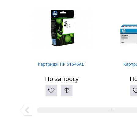
Картридж HP 51645AE
Картр
По запросу
По