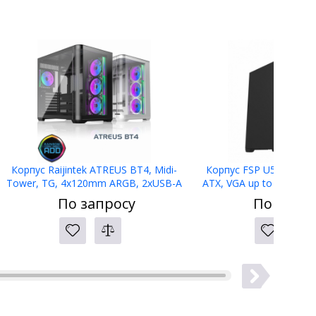
Корпус Raijintek ATREUS BT4, Midi-
Корпус FSP U530-BS, 
Tower, TG, 4x120mm ARGB, 2xUSB-A
ATX, VGA up to 375mm, 
3.0 + 1xUSB Type-C , E-ATX, ATX, mATX,
Without Window,
По запросу
По запро
mITX Black