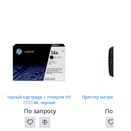
Черный картридж с тонером HP
Принтер матричный Eps
CF214A, черный
LW-400
По запросу
По запро