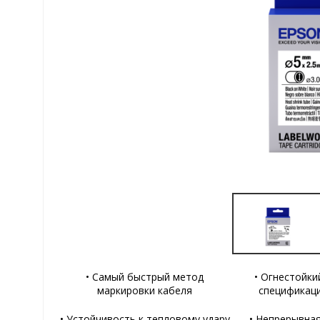
• Самый быстрый метод
• Огнестойки
маркировки кабеля
спецификаци
• Устойчивость к тепловому удару
• Непрерывна