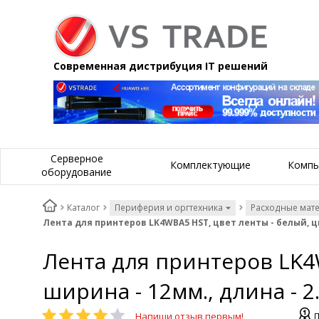
Современная дистрибуция IT решений
Серверное
Комплектующие
Компь
оборудование
Каталог
Периферия и оргтехника
Расходные мат
Лента для принтеров LK4WBA5 HST, цвет ленты - белый, цв
Лента для принтеров LK4W
ширина - 12мм., длина - 2
Напиши отзыв первым!
П