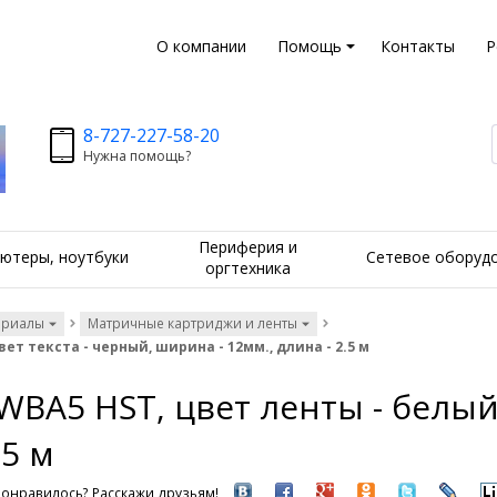
О компании
Помощь
Контакты
Р
8-727-227-58-20
Нужна помощь?
Периферия и
ютеры, ноутбуки
Сетевое оборуд
оргтехника
ериалы
Матричные картриджи и ленты
ет текста - черный, ширина - 12мм., длина - 2.5 м
BA5 HST, цвет ленты - белый,
.5 м
онравилось? Расскажи друзьям!