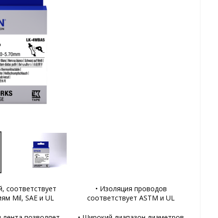
й, соответствует
• Изоляция проводов
ям Mil, SAE и UL
соответствует ASTM и UL
я лента позволяет
• Широкий диапазон диаметров