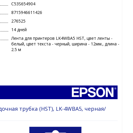
C53S654904
8715946611426
276525
14 дней
Лента для принтеров LK4WBA5 HST, цвет ленты -
белый, цвет текста - черный, ширина - 12мм., длина -
2.5 м
очная трубка (HST), LK-4WBA5, черная/