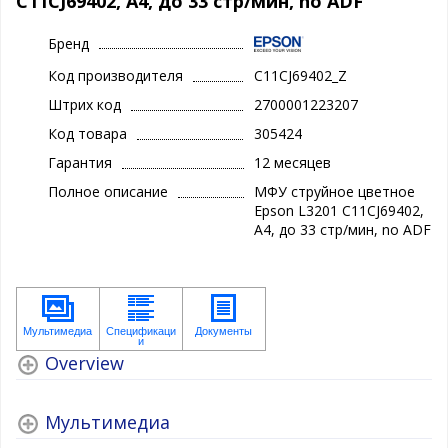
C11CJ69402, А4, до 33 стр/мин, no ADF
Бренд
Код производителя
C11CJ69402_Z
Штрих код
2700001223207
Код товара
305424
Гарантия
12 месяцев
Полное описание
МФУ струйное цветное
Epson L3201 C11CJ69402,
А4, до 33 стр/мин, no ADF
Overview
Мультимедиа