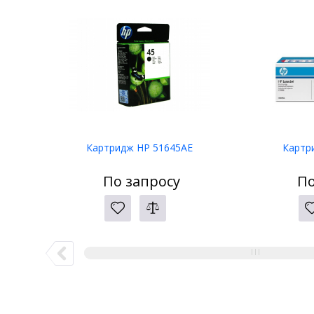
Картридж HP 51645AE
Картр
По запросу
По