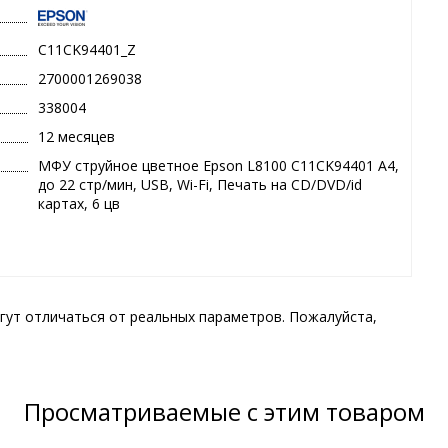
C11CK94401_Z
2700001269038
338004
12 месяцев
МФУ струйное цветное Epson L8100 C11CK94401 А4,
до 22 стр/мин, USB, Wi-Fi, Печать на CD/DVD/id
картах, 6 цв
гут отличаться от реальных параметров. Пожалуйста,
Просматриваемые с этим товаром