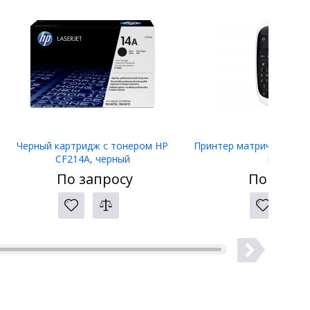
Черный картридж с тонером HP
Принтер матричный Eps
CF214A, черный
LW-400
По запросу
По запро