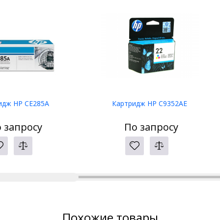
идж HP CE285A
Картридж HP C9352AE
 запросу
По запросу
Похожие товары