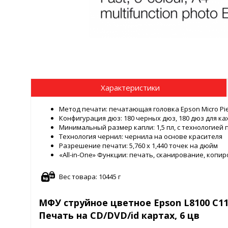
Характеристики
Метод печати: печатающая головка Epson Micro Pi
Конфигурация дюз: 180 черных дюз, 180 дюз для ка
Минимальный размер капли: 1,5 пл, с технологией
Технология чернил: чернила на основе красителя
Разрешение печати: 5,760 x 1,440 точек на дюйм
«All-in-One» Функции: печать, сканирование, копи
Вес товара: 10445 г
МФУ струйное цветное Epson L8100 C11CK
Печать на CD/DVD/id картах, 6 цв