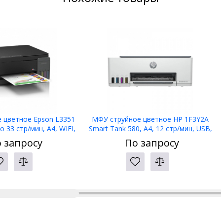
 цветное Epson L3351
МФУ струйное цветное HP 1F3Y2A
 33 стр/мин, A4, WIFI,
Smart Tank 580, А4, 12 стр/мин, USB,
no ADF
WIFI, СНПЧ, no ADF
 запросу
По запросу