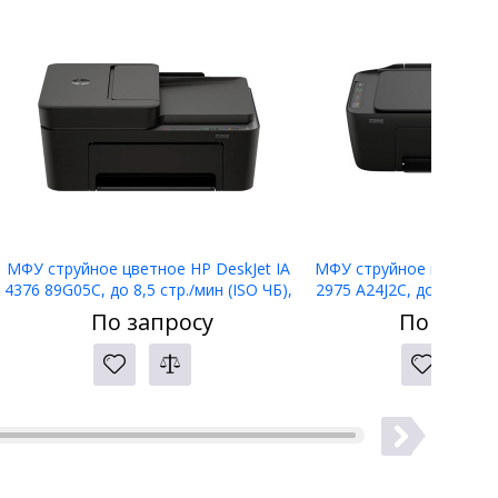
МФУ струйное цветное HP DeskJet IA
МФУ струйное цветное H
4376 89G05C, до 8,5 стр./мин (ISO ЧБ),
2975 A24J2C, до 7,5 стр.
USB, WIFI, A4, ADF
USB, WIFI, A4, 
По запросу
По запро