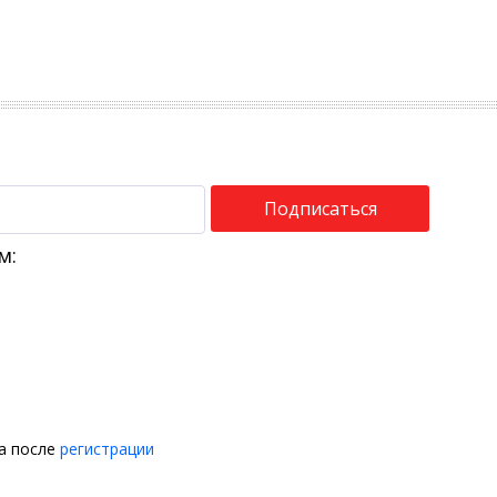
Подписаться
м:
на после
регистрации