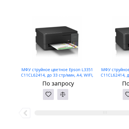
МФУ струйное цветное Epson L3351
МФУ струйное
C11CL62414, до 33 стр/мин, A4, WIFI,
C11CL62414, до
no ADF
По запросу
По