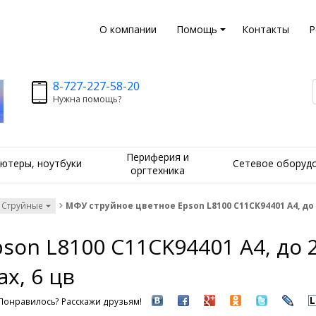
О компании
Помощь
Контакты
Р
8-727-227-58-20
Нужна помощь?
Периферия и
ютеры, ноутбуки
Сетевое оборуд
оргтехника
 Струйные
МФУ струйное цветное Epson L8100 C11CK94401 А4, до 2
on L8100 C11CK94401 А4, до 22
х, 6 цв
Понравилось? Расскажи друзьям!