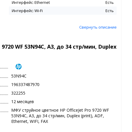
Интерфейс: Ethernet
Есть
Интерфейс: Wi-Fi
Есть
Свернуть описание
9720 WF 53N94C, А3, до 34 стр/мин, Duplex
53N94C
196337487970
322255
12 месяцев
МФУ струйное цветное HP OfficeJet Pro 9720 WF
53N94C, А3, до 34 стр/мин, Duplex (print), ADF,
Ethernet, WIFI, FAX