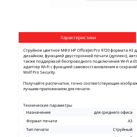
Характеристики
Струйное цветное МФУ HP OfficeJet Pro 9720 формата А3
дизайном, функцией двусторонней печати (дуплекс), ав
также поддержкой беспроводного подключения Wi-Fi и E
адаптер Wi-Fi с функцией самовосстановления и сохран
Wolf Pro Security.
Получайте распечатки, точно соответствующие изобра
лучшим приложением для печати.
Технические параметры
Назначение
для среднего офиса
Формат печати
А3
Тип печати
Струйный