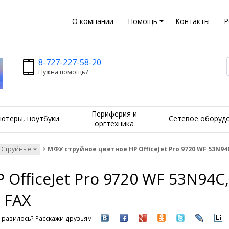
О компании
Помощь
Контакты
Р
8-727-227-58-20
Нужна помощь?
Периферия и
ютеры, ноутбуки
Сетевое оборуд
оргтехника
 Струйные
МФУ струйное цветное HP OfficeJet Pro 9720 WF 53N94C, А
fficeJet Pro 9720 WF 53N94C, 
, FAX
равилось? Расскажи друзьям!