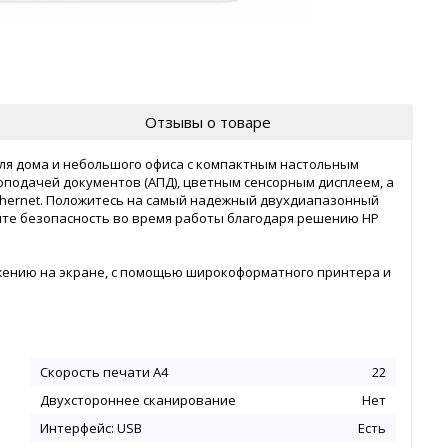
Отзывы о товаре
 для дома и небольшого офиса с компактным настольным
топодачей документов (АПД), цветным сенсорным дисплеем, а
thernet. Положитесь на самый надежный двухдиапазонный
яйте безопасность во время работы благодаря решению HP
жению на экране, с помощью широкоформатного принтера и
Скорость печати A4
22
Двухстороннее сканирование
Нет
Интерфейс: USB
Есть