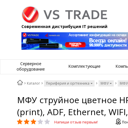
Современная дистрибуция IT решений
Серверное
Комплектующие
Компь
оборудование
Каталог
Периферия и оргтехника
МФУ
МФУ
МФУ струйное цветное HP O
(print), ADF, Ethernet, WIFI
Напиши отзыв первым!
Пон