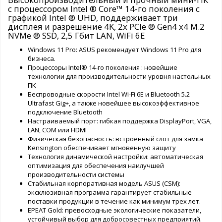
с процессором Intel ® Core™ 14-го поколения с
графикой Intel ® UHD, поддерживает три
дисплея и разрешение 4K, 2x PCIe ® Gen4 x4 M.2
NVMe ® SSD, 2,5 Гбит LAN, WiFi 6E
Windows 11 Pro: ASUS рекомендует Windows 11 Pro для
бизнеса.
Процессоры Intel® 14-го поколения : новейшие
технологии для производительности уровня настольных
ПК
Беспроводные скорости Intel Wi-Fi 6E и Bluetooth 5.2
Ultrafast Gig+, а также новейшее высокоэффективное
подключение Bluetooth
Настраиваемый порт: гибкая поддержка DisplayPort, VGA,
LAN, COM или HDMI
Физическая безопасность: встроенный слот для замка
Kensington обеспечивает мгновенную защиту
Технология динамической настройки: автоматическая
оптимизация для обеспечения наилучшей
производительности системы
Стабильная корпоративная модель ASUS (CSM):
эксклюзивная программа гарантирует стабильные
поставки продукции в течение как минимум трех лет.
EPEAT Gold: превосходные экологические показатели,
устойчивый выбор для добросовестных предприятий.