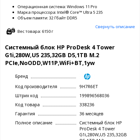
Операционная система: Windows 11 Pro
Марка процессора: Intel® Core™ Ultra 5 235
Объем памяти: 32 Гбайт DDR5
Свернуть описание
Вес товара: 6150 г
Системный блок HP ProDesk 4 Tower
G1i,280W,U5 235,32GB D5,1TB M.2
PCIe,NoODD,W11P,WiFi+BT,1yw
Бренд
Код производителя
9H7R6ET
Штрих код
199896568036
Код товара
338236
Гарантия
36 месяцев
Полное описание
Системный блок HP
ProDesk 4 Tower
G1i,280W,U5 235,32GB