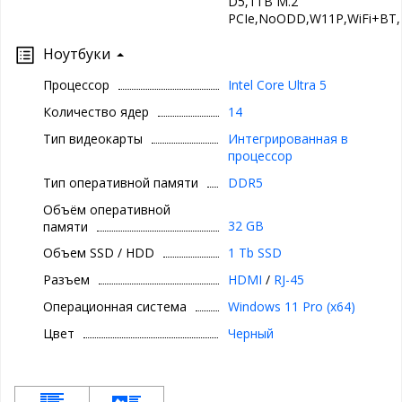
D5,1TB M.2
PCIe,NoODD,W11P,WiFi+BT,
Ноутбуки
Процессор
Intel Core Ultra 5
Количество ядер
14
Тип видеокарты
Интегрированная в
процессор
Тип оперативной памяти
DDR5
Объём оперативной
32 GB
памяти
Объем SSD / HDD
1 Tb SSD
Разъем
HDMI
/
RJ-45
Операционная система
Windows 11 Pro (x64)
Цвет
Черный