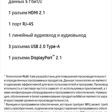
данных 5 Гбит/с
1 разъем HDMI 2.1
1 порт RJ-45
1 линейный аудиовход и аудиовыход
3 разъема USB 2.0 Type-A
™
1 разъема DisplayPort
2.1
1
Технология Multi-Core разработана для повышения производительност
и определенных программных продуктов. Данная технология не являетс
я одинаково эффективной для всех пользователей и программ. Производ
ительность и тактовая частота зависят от используемых приложений, а т
акже конфигурации оборудования и программного обеспечения. Нумера
ция, обозначение и (или) наименование продуктов Intel не являются хара
ктеристиками уровня их производительности.
2
Функции и программное обеспечение, которые требуют NPU, может треб
овать приобретения, подписки или предоставления программного обесп