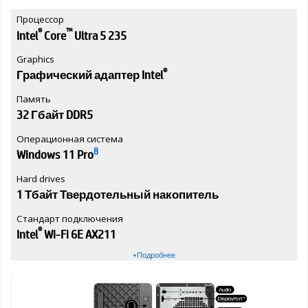
Процессор
®
™
Intel
Core
Ultra 5 235
Graphics
®
Графический адаптер Intel
Память
32 Гбайт DDR5
Операционная система
8
Windows 11 Pro
Hard drives
1 Тбайт Твердотельный накопитель
Стандарт подключения
®
Intel
Wi-Fi 6E AX211
+Подробнее