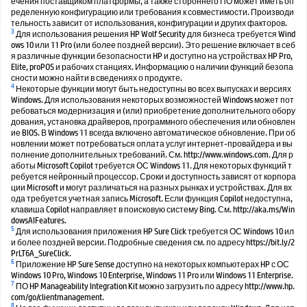
ечения поставщиком платформы, а также стороннего ПО может иметь оп
ределенную конфигурацию или требования к совместимости. Производи
тельность зависит от использования, конфигурации и других факторов.
3
Для использования решения HP Wolf Security для бизнеса требуется Wind
ows 10 или 11 Pro (или более поздней версии). Это решение включает в себ
я различные функции безопасности HP и доступно на устройствах HP Pro,
Elite, proPOS и рабочих станциях. Информацию о наличии функций безопа
сности можно найти в сведениях о продукте.
4
Некоторые функции могут быть недоступны во всех выпусках и версиях
Windows. Для использования некоторых возможностей Windows может пот
ребоваться модернизация и (или) приобретение дополнительного обору
дования, установка драйверов, программного обеспечения или обновлен
ие BIOS. В Windows 11 всегда включено автоматическое обновление. При об
новлении может потребоваться оплата услуг интернет-провайдера и вы
полнение дополнительных требований. См. http://www.windows.com. Для р
аботы Microsoft Copilot требуется ОС Windows 11. Для некоторых функций т
ребуется нейронный процессор. Сроки и доступность зависят от корпора
ции Microsoft и могут различаться на разных рынках и устройствах. Для вх
ода требуется учетная запись Microsoft. Если функция Copilot недоступна,
клавиша Copilot направляет в поисковую систему Bing. См. http://aka.ms/Win
dowsAIFeatures.
5
Для использования приложения HP Sure Click требуется ОС Windows 10 ил
и более поздней версии. Подробные сведения см. по адресу https://bit.ly/2
PrLT6A_SureClick.
6
Приложение HP Sure Sense доступно на некоторых компьютерах HP с ОС
Windows 10 Pro, Windows 10 Enterprise, Windows 11 Pro или Windows 11 Enterprise.
7
ПО HP Manageability Integration Kit можно загрузить по адресу http://www.hp.
com/go/clientmanagement.
8