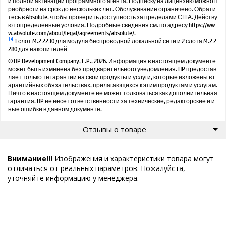
и полной активации программного агента. Подписку на лицензию можно п
риобрести на срок до нескольких лет. Обслуживание ограничено. Обрати
тесь в Absolute, чтобы проверить доступность за пределами США. Действу
ют определенные условия. Подробные сведения см. по адресу https://ww
w.absolute.com/about/legal/agreements/absolute/.
14
1 слот M.2 2230 для модуля беспроводной локальной сети и 2 слота M.2 2
280 для накопителей
© HP Development Company, L.P., 2026. Информация в настоящем документе
может быть изменена без предварительного уведомления. HP предостав
ляет только те гарантии на свои продукты и услуги, которые изложены в г
арантийных обязательствах, прилагающихся к этим продуктам и услугам.
Ничто в настоящем документе не может толковаться как дополнительная
гарантия. HP не несет ответственности за технические, редакторские и и
ные ошибки в данном документе.
Отзывы о товаре
Внимание!!!
Изображения и характеристики товара могут
отличаться от реальных параметров. Пожалуйста,
уточняйте информацию у менеджера.