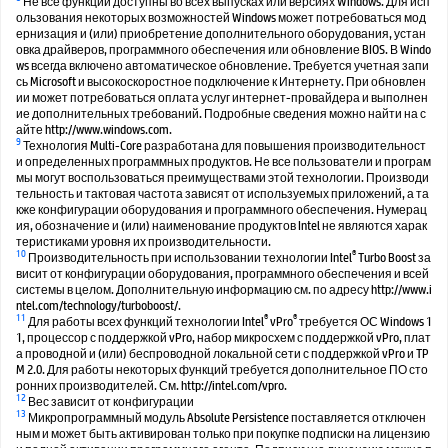
Не все функции доступны во всех выпусках или версиях Windows. Для исп
ользования некоторых возможностей Windows может потребоваться мод
ернизация и (или) приобретение дополнительного оборудования, устан
овка драйверов, программного обеспечения или обновление BIOS. В Windo
ws всегда включено автоматическое обновление. Требуется учетная запи
сь Microsoft и высокоскоростное подключение к Интернету. При обновлен
ии может потребоваться оплата услуг интернет-провайдера и выполнен
ие дополнительных требований. Подробные сведения можно найти на с
айте http://www.windows.com.
9
Технология Multi-Core разработана для повышения производительност
и определенных программных продуктов. Не все пользователи и програм
мы могут воспользоваться преимуществами этой технологии. Производи
тельность и тактовая частота зависят от используемых приложений, а та
кже конфигурации оборудования и программного обеспечения. Нумерац
ия, обозначение и (или) наименование продуктов Intel не являются харак
теристиками уровня их производительности.
10
®
Производительность при использовании технологии Intel
Turbo Boost за
висит от конфигурации оборудования, программного обеспечения и всей
системы в целом. Дополнительную информацию см. по адресу http://www.i
ntel.com/technology/turboboost/.
11
®
®
Для работы всех функций технологии Intel
vPro
требуется ОС Windows 1
1, процессор с поддержкой vPro, набор микросхем с поддержкой vPro, плат
а проводной и (или) беспроводной локальной сети с поддержкой vPro и TP
M 2.0. Для работы некоторых функций требуется дополнительное ПО сто
ронних производителей. См. http://intel.com/vpro.
12
Вес зависит от конфигурации
13
Микропрограммный модуль Absolute Persistence поставляется отключен
ным и может быть активирован только при покупке подписки на лицензию