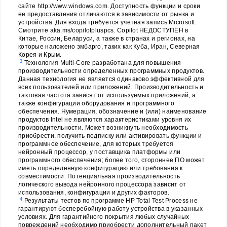
сайте http://www.windows.com. Доступность функции и сроки
ее предоставления отличаются в зависимости от рынка и
устройства. Для входа требуется учетная запись Microsoft.
Смотрите aka.ms/copilotpluspcs. Copilot НЕДОСТУПЕН в
Китае, России, Беларуси, а также в странах и регионах, на
которые наложено эмбарго, таких как Куба, Иран, Северная
Корея и Крым.
3
Технология Multi-Core разработана для повышения
производительности определенных программных продуктов.
Данная технология не является одинаково эффективной для
всех пользователей или приложений. Производительность и
тактовая частота зависят от используемых приложений, а
также конфигурации оборудования и программного
обеспечения. Нумерация, обозначение и (или) наименование
продуктов Intel не являются характеристиками уровня их
производительности. Может возникнуть необходимость
приобрести, получить подписку или активировать функции и
программное обеспечение, для которых требуется
нейронный процессор, у поставщика платформы или
программного обеспечения; более того, стороннее ПО может
иметь определенную конфигурацию или требования к
совместимости. Потенциальная производительность
логического вывода нейронного процессора зависит от
использования, конфигурации и других факторов.
4
Результаты тестов по программе HP Total Test Process не
гарантируют бесперебойную работу устройства в указанных
условиях. Для гарантийного покрытия любых случайных
повреждений необходимо приобрести дополнительный пакет