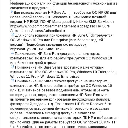
Информацию о наличии функций безопасности можно найти в
сведениях о продукте.
9
Для использования HP Sure Admin требуется ОС HP G8 или
более новой версии, ОС Windows 10 или более поздней
версии, HP BIOS, ПО HP Manageability Kit или KMS Service от
http://www.hp.com/go/clientmanagement и средство HP Sure
Admin Local Access Authenticator.
10
Для использования приложения HP Sure Click требуется
ОС Windows 10 Pro или Enterprise (или более поздней
версии). Подробные сведения см. по адресу
https://bit.ly/2PrLT6A_SureClick.
11
Приложение HP Sure Run доступно на некоторых
компьютерах HP. Для его работы требуется ОС Windows 10
или более поздней версии.
12
Приложение HP Sure Sense доступно на некоторых
компьютерах HP с ОС Windows 10 Pro, Windows 10 Enterprise,
Windows 11 Pro и Windows 11 Enterprise.
13
Приложение HP Sure Recover доступно на некоторых
компьютерах HP. Для его работы требуется ОС Windows 10
или 11 и активное сетевое подключение. Чтобы избежать
потери данных, перед использованием HP Sure Recover
выполните резервное копирование необходимых файлов,
фотографий, видео и т. д. Технология HP Sure Recover 6-го
поколения со встроенной функцией повторного создания
образа Embedded Reimaging доступна в качестве
опционального компонента на некоторых ПК HP и выбирается
при покупке. Для ее работы требуется ОС Windows 10 или 11.
Чтобы избежать потери данных, перед использованием