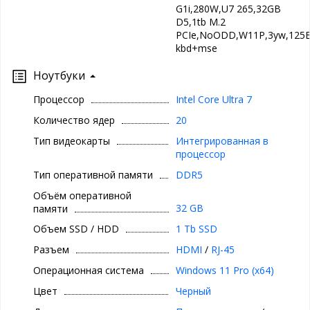
G1i,280W,U7 265,32GB
D5,1tb M.2
PCIe,NoODD,W11P,3yw,125B
kbd+mse
Ноутбуки
Процессор
Intel Core Ultra 7
Количество ядер
20
Тип видеокарты
Интегрированная в
процессор
Тип оперативной памяти
DDR5
Объём оперативной
32 GB
памяти
Объем SSD / HDD
1 Tb SSD
Разъем
HDMI
/
RJ-45
Операционная система
Windows 11 Pro (x64)
Цвет
Черный