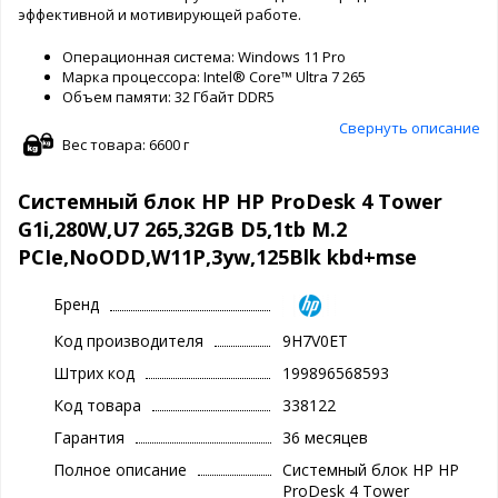
эффективной и мотивирующей работе.
Операционная система: Windows 11 Pro
Марка процессора: Intel® Core™ Ultra 7 265
Объем памяти: 32 Гбайт DDR5
Свернуть описание
Вес товара: 6600 г
Системный блок HP HP ProDesk 4 Tower
G1i,280W,U7 265,32GB D5,1tb M.2
PCIe,NoODD,W11P,3yw,125Blk kbd+mse
Бренд
Код производителя
9H7V0ET
Штрих код
199896568593
Код товара
338122
Гарантия
36 месяцев
Полное описание
Системный блок HP HP
ProDesk 4 Tower