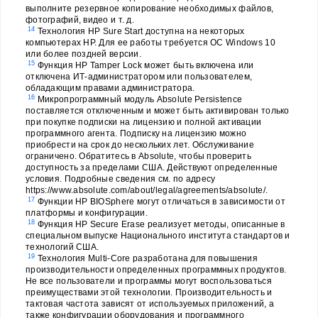
выполните резервное копирование необходимых файлов,
фотографий, видео и т. д.
14
Технология HP Sure Start доступна на некоторых
компьютерах HP. Для ее работы требуется ОС Windows 10
или более поздней версии.
15
Функция HP Tamper Lock может быть включена или
отключена ИТ-администратором или пользователем,
обладающим правами администратора.
16
Микропрограммный модуль Absolute Persistence
поставляется отключенным и может быть активирован только
при покупке подписки на лицензию и полной активации
программного агента. Подписку на лицензию можно
приобрести на срок до нескольких лет. Обслуживание
ограничено. Обратитесь в Absolute, чтобы проверить
доступность за пределами США. Действуют определенные
условия. Подробные сведения см. по адресу
https://www.absolute.com/about/legal/agreements/absolute/.
17
Функции HP BIOSphere могут отличаться в зависимости от
платформы и конфигурации.
18
Функция HP Secure Erase реализует методы, описанные в
специальном выпуске Национального института стандартов и
технологий США.
19
Технология Multi-Core разработана для повышения
производительности определенных программных продуктов.
Не все пользователи и программы могут воспользоваться
преимуществами этой технологии. Производительность и
тактовая частота зависят от используемых приложений, а
также конфигурации оборудования и программного