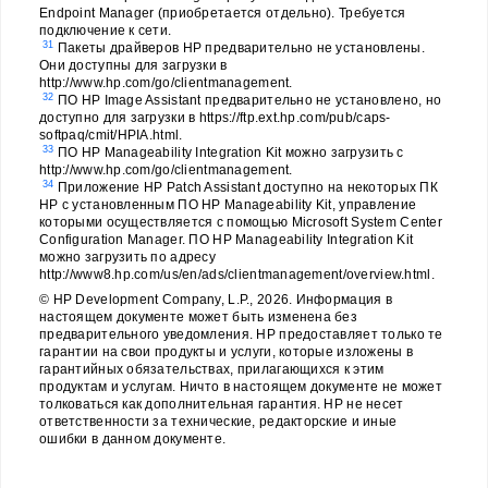
Endpoint Manager (приобретается отдельно). Требуется
подключение к сети.
31
Пакеты драйверов HP предварительно не установлены.
Они доступны для загрузки в
http://www.hp.com/go/clientmanagement.
32
ПО HP Image Assistant предварительно не установлено, но
доступно для загрузки в https://ftp.ext.hp.com/pub/caps-
softpaq/cmit/HPIA.html.
33
ПО HP Manageability Integration Kit можно загрузить с
http://www.hp.com/go/clientmanagement.
34
Приложение HP Patch Assistant доступно на некоторых ПК
HP с установленным ПО HP Manageability Kit, управление
которыми осуществляется с помощью Microsoft System Center
Configuration Manager. ПО HP Manageability Integration Kit
можно загрузить по адресу
http://www8.hp.com/us/en/ads/clientmanagement/overview.html.
© HP Development Company, L.P., 2026. Информация в
настоящем документе может быть изменена без
предварительного уведомления. HP предоставляет только те
гарантии на свои продукты и услуги, которые изложены в
гарантийных обязательствах, прилагающихся к этим
продуктам и услугам. Ничто в настоящем документе не может
толковаться как дополнительная гарантия. HP не несет
ответственности за технические, редакторские и иные
ошибки в данном документе.