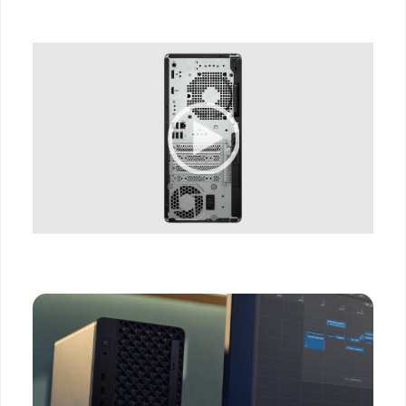
Video Player
00:00
|
00:00
0:07