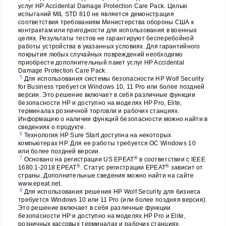
услуг HP Accidental Damage Protection Care Pack. Целью
испытаний MIL STD 810 не является демонстрация
соответствия требованиям Министерства обороны США к
контрактам или пригодности для использования в военных
целях. Результаты тестов не гарантируют бесперебойной
работы устройства в указанных условиях. Для гарантийного
покрытия любых случайных повреждений необходимо
приобрести дополнительный пакет услуг HP Accidental
Damage Protection Care Pack.
5
Для использования системы безопасности HP Wolf Security
for Business требуется Windows 10, 11 Pro или более поздней
версии. Это решение включает в себя различные функции
безопасности HP и доступно на моделях HP Pro, Elite,
терминалах розничной торговли и рабочих станциях.
Информацию о наличии функций безопасности можно найти в
сведениях о продукте.
6
Технология HP Sure Start доступна на некоторых
компьютерах HP. Для ее работы требуется ОС Windows 10
или более поздней версии.
7
®
Основано на регистрации US EPEAT
в соответствии с IEEE
®
®
1680.1-2018 EPEAT
. Статус регистрации EPEAT
зависит от
страны. Дополнительные сведения можно найти на сайте
www.epeat.net.
8
Для использования решения HP Wolf Security для бизнеса
требуется Windows 10 или 11 Pro (или более поздняя версия).
Это решение включает в себя различные функции
безопасности HP и доступно на моделях HP Pro и Elite,
розничных кассовых терминалах и рабочих станциях.