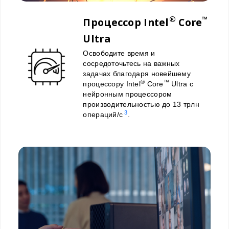
®
™
Процессор Intel
Core
Ultra
Освободите время и
сосредоточьтесь на важных
задачах благодаря новейшему
®
™
процессору Intel
Core
Ultra с
нейронным процессором
производительностью до 13 трлн
3
операций/с
.