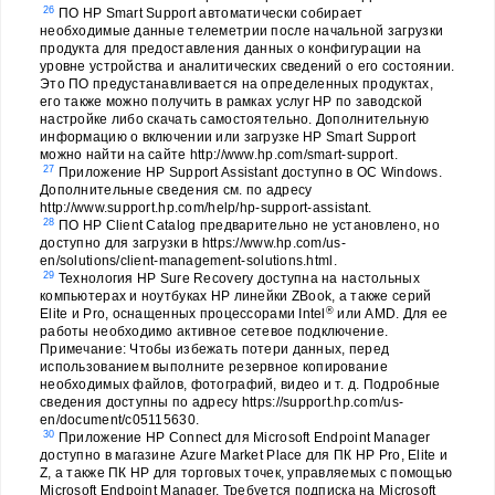
26
ПО HP Smart Support автоматически собирает
необходимые данные телеметрии после начальной загрузки
продукта для предоставления данных о конфигурации на
уровне устройства и аналитических сведений о его состоянии.
Это ПО предустанавливается на определенных продуктах,
его также можно получить в рамках услуг HP по заводской
настройке либо скачать самостоятельно. Дополнительную
информацию о включении или загрузке HP Smart Support
можно найти на сайте http://www.hp.com/smart-support.
27
Приложение HP Support Assistant доступно в ОС Windows.
Дополнительные сведения см. по адресу
http://www.support.hp.com/help/hp-support-assistant.
28
ПО HP Client Catalog предварительно не установлено, но
доступно для загрузки в https://www.hp.com/us-
en/solutions/client-management-solutions.html.
29
Технология HP Sure Recovery доступна на настольных
компьютерах и ноутбуках HP линейки ZBook, а также серий
®
Elite и Pro, оснащенных процессорами Intel
или AMD. Для ее
работы необходимо активное сетевое подключение.
Примечание: Чтобы избежать потери данных, перед
использованием выполните резервное копирование
необходимых файлов, фотографий, видео и т. д. Подробные
сведения доступны по адресу https://support.hp.com/us-
en/document/c05115630.
30
Приложение HP Connect для Microsoft Endpoint Manager
доступно в магазине Azure Market Place для ПК HP Pro, Elite и
Z, а также ПК HP для торговых точек, управляемых с помощью
Microsoft Endpoint Manager. Требуется подписка на Microsoft