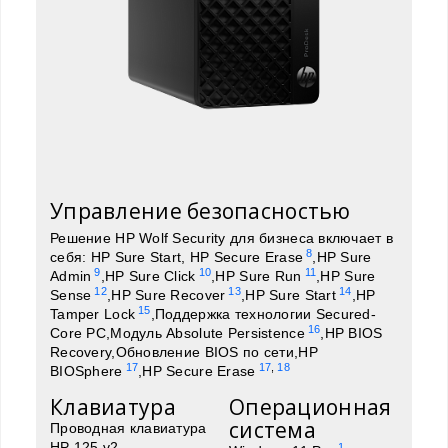
Управление безопасностью
Решение HP Wolf Security для бизнеса включает в
8
себя: HP Sure Start, HP Secure Erase
,HP Sure
9
10
11
Admin
,HP Sure Click
,HP Sure Run
,HP Sure
12
13
14
Sense
,HP Sure Recover
,HP Sure Start
,HP
15
Tamper Lock
,Поддержка технологии Secured-
16
Core PC,Модуль Absolute Persistence
,HP BIOS
Recovery,Обновление BIOS по сети,HP
17
17
,
18
BIOSphere
,HP Secure Erase
Клавиатура
Операционная
система
Проводная клавиатура
HP 125 v2
1