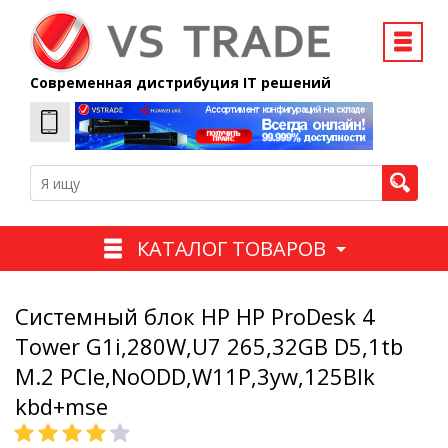
Современная дистрибуция IT решений
КАТАЛОГ ТОВАРОВ
Системный блок HP HP ProDesk 4
Tower G1i,280W,U7 265,32GB D5,1tb
M.2 PCIe,NoODD,W11P,3yw,125Blk
kbd+mse